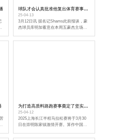
播
球队才会认真批准他复出体育赛事直
播
25-04-13
记
3月12日讯 据名记Shams此前报谈，豪
念
杰球员库明加蓄意在本周五豪杰主场对
阵国王的比赛中复出！ 豪杰随队记者
列
Anthony Slater补充默示：“库明加仍需
将
通过必要的医学查验，包括周四的球队
，
考研，球队才会认真批准他复出，当今
周
的蓄意是，独一他在异日48小时内莫得
名
出现不适，库明加就将在对阵国王的比
，
赛中登场。” Slater默示体育赛事直播，
体
库明加复出后将替补出战，并受到严格
一
的出场技能杀青。
莫
腹
播
为打造高质料路跑赛事奠定了坚实基
础体育赛事直播
25-04-12
苦
2025上海长江半程马拉松赛将于3月30
这
日在崇明陈家镇激情开赛。算作中国田
船
径协会认证的A1类赛事，本届比赛诱导
小
了5000余名选手参赛。为确保赛事的专