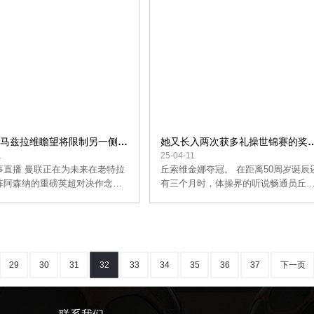
者布拉德・特纳败露，在比赛开
节开场快船又反超随后德罗赞联贯得
泰伦・卢因背痛难忍，快船队只
后国王又重拾跳跃，两队的拉锯战相
送回家中。于是，助理素质布莱
精彩，伦纳德幸而完成绝杀否则他便
临危罢黜，在这场对阵国王队的
快船罪东谈主，快船重荷稳住西部第
担任代理主素质。 泰伦・卢在
八。 哈登在曩昔的两场比赛中拿到77
担任主素质已有 9 年，其中在快船
12助攻11三分，哈登似乎回到了当年
教了 5 年。他的合手教生活总战
火箭队的嗅觉，自2019年12月后首度
6 胜 246 负，曾在 2016 年指引
到50+，况且哈登是名副其实的铁东谈
骑士队夺得 NBA 总冠军。 泰
主，他为快船托底的阿谁东谈主体育
与快船队
事直播，拿着3400万的
·马兹拉维瞻望将限制另一侧体
她又长入两次获多礼操世锦赛的奖
直播
体育赛事直播
1
25-04-11
事直播 曼联正在为未来在老特拉
丘索维金娜夺冠。 在距离50周岁诞辰
阵阿森纳的重磅英超对决作念准
有三个月时，体操界的听说畅通员丘
主耕种鲁本·阿莫林在高风险的比赛
维金娜在体操宇宙杯巴库站上凭借总
着关键的选东谈主穷困。 哈里·马
13.516获取了女子跳马的冠军。 丘索
曼联足总杯对阵富勒姆的比赛中
金娜在酬酢媒体上共享了这一快活，
瞻望将缺席未来的比赛。 1 月份
意：“本年第一次在比赛中完成难度总
特里克·多尔古在 3-2 顺服伊普
4.8的冢原跳，我的证据十分可以。大
29
30
31
32
33
34
35
36
37
下一页
的比赛中被红牌罚下，也将缺席
赢得宇宙比赛的冠军确凿太快活了！” 
 由于多尔古停赛，迪奥戈·达洛特
年2月19日，丘索维金娜曾在个东谈主
翼卫的首选，努塞尔·马兹拉维瞻
酢媒体上通告复出，冲击洛杉矶奥运
制另一侧。 马泰斯·德利赫特将镇
会，并投入了2月20日至2月23日的海