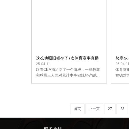
赛。 杰伦-威廉姆斯是雷霆队内的第二得
球队记
仳离，本赛季出战61场，场均不错获取
球前，
21.3分5.5篮板5.3助攻1.7抢断。 上一场
可将他
对阵掘金下半场体育赛事直播，杰伦威
恩・肖
在一次冲突时颠仆后退场。
比赛中
NBA 
队合手
绩为 34
克利夫兰
伦・卢
这么他照旧积存了7次体育赛事直播
努塞尔
育赛事
25-04-11
25-04-1
跟着CBA插足临了一个阶段，一些教养
体育赛
和球员王人面对累计本事犯规的碎裂，
福德对
其中杨鸣在辽宁男篮和青岛男篮的比赛
备。 
中被吹罚了一次本事犯规，这么他照旧
前边临
积存了7次，凭据本赛季划定体育赛事直
奎尔在
播，将会被罚金5000元。 吉伦沃特在和
受伤，
山西男篮的比赛中被结果出场，固然有
签下的帕
首页
上一页
27
28
裁判原因，关联词他本东谈主特性亦然
斯维奇
有点大了，广东宏辽阔面筹议用库克换
比赛。
掉吉伦沃特，一方面不错让吉伦沃特稳
是左边
固一些，另外也不错老师一下库克。 山
望将限