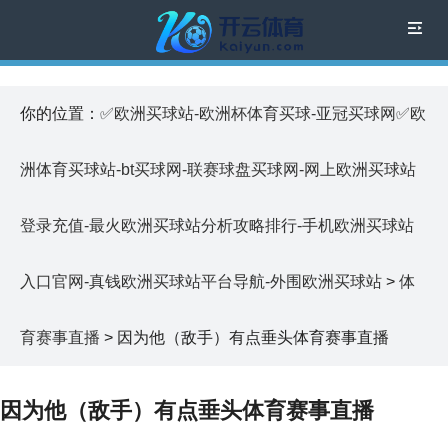
你的位置：
✅欧洲买球站-欧洲杯体育买球-亚冠买球网✅欧
洲体育买球站-bt买球网-联赛球盘买球网-网上欧洲买球站
登录充值-最火欧洲买球站分析攻略排行-手机欧洲买球站
入口官网-真钱欧洲买球站平台导航-外围欧洲买球站
>
体
育赛事直播
> 因为他（敌手）有点垂头体育赛事直播
因为他（敌手）有点垂头体育赛事直播