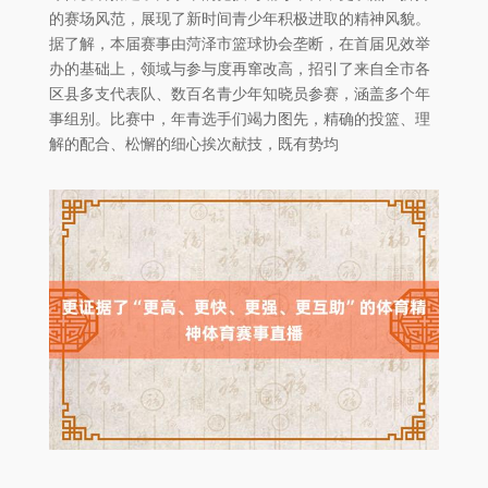
的赛场风范，展现了新时间青少年积极进取的精神风貌。
据了解，本届赛事由菏泽市篮球协会垄断，在首届见效举
办的基础上，领域与参与度再窜改高，招引了来自全市各
区县多支代表队、数百名青少年知晓员参赛，涵盖多个年
事组别。比赛中，年青选手们竭力图先，精确的投篮、理
解的配合、松懈的细心挨次献技，既有势均