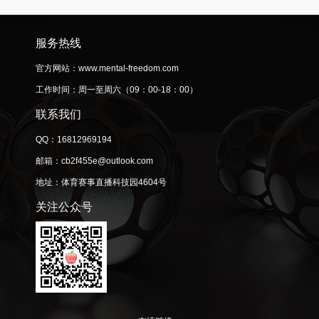
服务热线
官方网站：www.mental-freedom.com
工作时间：周一至周六（09：00-18：00）
联系我们
QQ：16812969194
邮箱：cb2f455e@outlook.com
地址：体育赛事直播科技园4604号
关注公众号