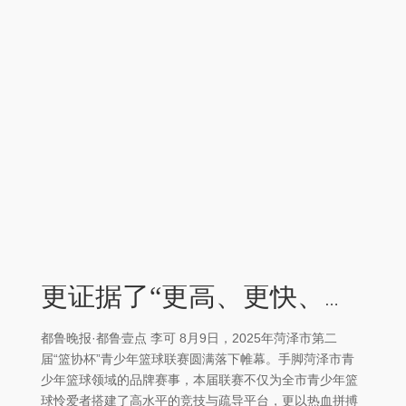
更证据了“更高、更快、更强、更互助”的体育精神体育赛事直播
都鲁晚报·都鲁壹点 李可 8月9日，2025年菏泽市第二
届“篮协杯”青少年篮球联赛圆满落下帷幕。手脚菏泽市青
少年篮球领域的品牌赛事，本届联赛不仅为全市青少年篮
球怜爱者搭建了高水平的竞技与疏导平台，更以热血拼搏