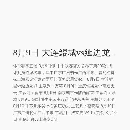
8月9日 大连鲲城vs延边龙鼎 主裁判：万涛8月9日 重庆铜梁龙vs南通支云 主裁判：蒋宁8月9日 南京城市vs陕西聚首 主裁判：汤满8月9日 深圳后生东谈主vs辽宁铁东谈主 主裁判：王健8月10日 苏州东吴vs石家庄功夫 主裁判：蔡晓晗8月10日 广东广州豹vs广西平果 主裁判：严立夫 VAR：刘钊8月10日 青岛红狮vs上海嘉定汇龙 主裁判：张超 VAR：甄伟8月10日 定南赣联vs佛山南狮
体育赛事直播 8月9日讯 中甲联赛官方公布了第20轮中甲
评判员遴派名单，其中广东广州豹vs广西平果、青岛红狮
vs上海嘉定汇龙这两场比赛将启用VAR。 8月9日 大连鲲
城vs延边龙鼎 主裁判：万涛 8月9日 重庆铜梁龙vs南通支
云 主裁判：蒋宁 8月9日 南京城市vs陕西聚首 主裁判：汤
满 8月9日 深圳后生东谈主vs辽宁铁东谈主 主裁判：王健
8月10日 苏州东吴vs石家庄功夫 主裁判：蔡晓晗 8月10日
广东广州豹vs广西平果 主裁判：严立夫 VAR：刘钊 8月10
日 青岛红狮vs上海嘉定汇