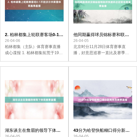
到2座奥地利足球超等联赛冠军，
2022年9月来到莱比锡后率领球队
拿到1座德国杯冠军和1座德国超
等杯冠军。 3. RB莱比锡主场智
力实质可以，本赛季5个联赛主场
2. 柏林都集上轮联赛客场0-1不
他同期赢得球员锦标赛和联邦
3胜2平保握不败，且胜率达到
敌沃尔夫斯堡体育赛事直播
快递杯总冠军体育赛事直播
26-04-06
26-04-05
60%。 不利谍报 1.
柏林都集（主队）体育赛事直播
北京时分11月28日体育赛事直
成心谍报 1. 柏林都集拓荒于1966
播，好意思巡赛一直比及赛季终
年，上世纪20年代曾夺得德国锦
末一场赛事（RSM精英赛）戒指
标赛亚军，2000/01赛季拿到德国
才将其奖项选票发出去，候选东
杯亚军。 2. 柏林都集主阐明博·文
说念主是谁并不让东说念主奇
静松，现年45岁，文静松此前执
怪。斯科蒂-舍夫勒和赞德-谢奥菲
教过好意思因茨各级后生队和好
勒是杰克-尼克劳斯奖的主要候选
意思因茨一线队，2024年月成为
东说念主。麦克罗伊成为了第三
柏林都集主帅。 3. 柏林都集休赛
名候选东说念主。 斯科蒂-舍夫勒
期引援力度不小，奢靡500万欧元
本年赢了8次，包括奥运会金牌和
签下了多特蒙德的年青边后卫汤
好意思国大家赛绿茄克。他同期
姆·罗斯，300万欧签下维也纳快
赢得球员锦标赛和联邦快递杯总
速中后卫奎费尔德，300万欧元引
冠军，以及四场顶流赛事。 看上
进了汉堡中场贝奈斯，100万欧元
去他拿定了最好球员奖，只不外
湖东谈主在詹眉的领导下体育
43分为哈登快船糊口得分新高
得到了韦恩威斯巴登的中锋普尔
赞德-谢奥菲勒赢得两场大满贯。
赛事直播
体育赛事直播
26-04-05
26-04-05