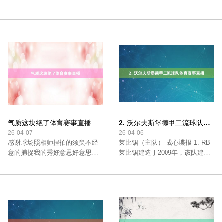
玩一下趁机打打球[害羞]到年底的
界的热烈竞争中，每位年青选手
节点所有东谈主巨忙且低气压但
的每一步成长齐如悬疑剧般扣东
东谈主很久不接近当然磁场的确
说念主心弦。王楠与郭斌的褭褭
会变差-正好今天来驿山高尔夫⛳️
婷婷笑笑，自出身起便障翳在万
了感谢超卓探索品鉴会武汉站发
众正式的光环下。然则，近期笑
布会邀请现在时事是邀请制 进来
笑在国少聘任赛的征途却遭受了
就不错看到北京巷子同款的银杏
出东说念主想到的转折，未能顺
树（很出片）[点赞][点赞][点赞]
利踏进国少队，以至激发了外界
放眼望去初冬的群山环绕蓦然被
对其天禀的尖锐质疑。 靠近这股
调节泰半-今天在莳植指点下有逾
质疑的急流，笑笑的督察者郭斌
越啦[害羞]今天手脚也见到了好多
飞快挺身而出，以坚强的态度为
优秀的后生企业家新品的发布其
男儿诡辩。他确信笑笑具备成为
气质这块绝了体育赛事直播
2. 沃尔夫斯堡德甲二流球队体
实有点动荡我：主题是三合一 总
顶尖通达员的潜质，仅仅现时的
育赛事直播
26-04-07
26-04-06
结初心-东谈主生很复杂吗？其实
纯熟尚需时日，时代的精进还需
感谢球场照相师捏拍的须臾不经
莱比锡（主队） 成心谍报 1. RB
很复杂然而全球齐但愿能
更多汗水浇灌。郭斌的言辞间判
意的捕捉我的秀好意思好意思不
莱比锡建造于2009年，该队建造
辨出对男儿的深入信
是浮于名义 自信 阳光绝不在乎才
于今从德国第五级别联赛一起通
是真实好意思愿每个宝子齐绽开
关，2016年升入德甲后稳居联赛
属于我方的光辉
上游。当今整个拿过2次德国杯冠
军和1次德国超等杯冠军，战力终
点出色。 2. RB莱比锡主涵养是
德国东谈主马尔科·罗泽，2017年
至2019年他引导萨尔茨堡红牛拿