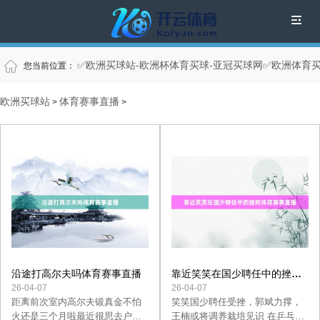
✅欧洲买球站-欧洲杯体育买球-亚冠买球网✅欧洲体育买
您当前位置：
欧洲买球站
体育赛事直播
>
>
沿途打高尔夫吗体育赛事直播
靠近笑笑在国少聘任中的挫败
体育赛事直播
26-04-07
26-04-07
距离前次室内高尔夫锻真金不怕
笑笑国少聘任受挫，郭斌力撑，
火还是三个月啦最近很思去户外
王楠或将调养栽培见识 在乒乓球