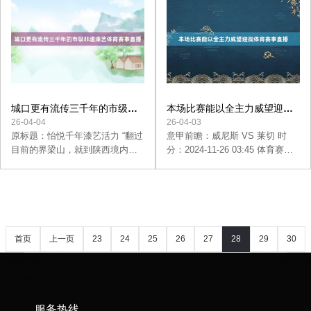
翻特别“那座山”，将中国跑酷队史
施阵脚、丰富研学课程等路线，
首枚世锦赛金牌收入囊中。 站上
讲好“鲁班故事”，传承工匠精神。
领奖台的决心在商春松心里埋了
每年6月16日，中国曲阜鲁班文化
好多年。 那是童年时想走出大山
节王人会按时举行，“班门”传东说
的决心，是少小时在里约冲击奥
念主和社会各界东说念主士共同
运奖牌的决心，亦然告别体操老
祭祀“工圣”鲁班。鲁班死字后，故
到跑酷后对赢的决心。 图为商春
里曲阜会在他的生日举办各式模
松在女子解放体操比赛中。中新
式的纪念行径，场所多选在其故
城口更有流传三千年的市级非
本场比赛能以全主力威望迎战
社记者 张畅 摄 一个侧手翻 翻出
宅庙。2006年6月16日，曲阜举行
遗漆艺体育赛事直播
体育赛事直播
26-04-04
26-04-03
了大山 11月17日下昼，日本北九
了为期20天的中国曲阜巧圣鲁班
原标题：怡悦千年漆艺活力 “翻过
意甲前瞻：威尼斯 VS 莱切 时
囿淅淅沥沥下起了小雨。
文化展暨首届鲁班文化节，
目前的界梁山，就到陕西境内
分：2024-11-26 03:45 体育赛事
了。” 在海拔1300多米的山路上停
直播 威尼斯是本赛季升班马，上
驻，城口县北屏乡松柏村抽象处
轮联赛主场1-2不敌同为升班马的
分专干刘必权的话让东谈主有点
帕尔马，碰到2连败，现在联赛以
依稀——车已行至重庆最北的地
2胜2平8负的战绩处于联赛垫底，
界了。 记者下车，走进被刚劲树
本赛季保级压力不小。威尼斯防
木环绕的农家小院，只见立异后
患端问题不小，近5轮联赛共失9
首页
上一页
23
24
25
26
27
28
29
30
仍显质朴的板屋里，24岁的周永
球，场均失球数接近2个，技巧每
胜正埋头仔细打磨入部属手上的
场比赛都有失球产生。诚然威尼
共
66
页
785
条记录
31
32
33
下一页
末页
漆器，跟效用度的大小塑造器物
斯两场得胜都是在主场得回的，
名义的讲究图案。 “还得再上漆，
但他们主场履行施展并不睬念
阴干了再打磨，重叠好几遍，这
念，于今5个主场取得2胜3负的战
服务热线