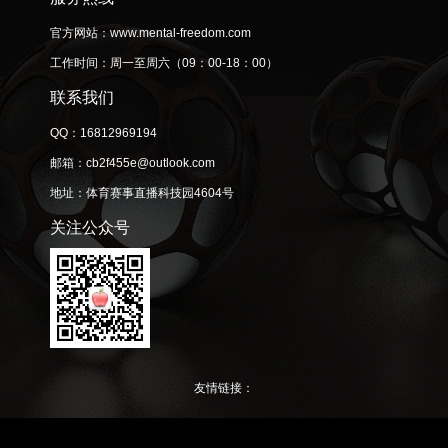
么漆器的图案就能立体纯真起来
绩。威尼斯中场球员卡维利亚上
了。”周永胜先容，漆器的制作包
轮联赛打入全队独一的进球，近3
官方网站：www.mental-freedom.com
含了几十谈细巧工序，光是当今
轮联赛取得2球，个东谈主施展超
工作时间：周一至周六（09：00-18：00）
这个重叠上漆的经过，就得消费
越可以
一
联系我们
QQ：16812969194
邮箱：cb2f455e@outlook.com
地址：体育赛事直播科技园4604号
关注公众号
友情链接：