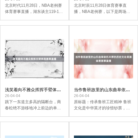
塔金。 4. 柏林都
这个奖项澈底由球员的选票笃
北京时代11月28日，NBA老例赛
北京时辰11月28日体育赛事直
定。自从1990年该奖开动颁发以
体育赛事直播，湖东谈主119-101
播，NBA老例赛，以下是两场比
来
大捷马刺，湖东谈主驱逐三连
赛的综述。 快船121-96大捷奇才
败，马刺停步四连胜。 湖东谈主
快船（12-8）：哈登43分4篮板7
（11-7）：克内克特20分8篮板、
助攻3抢断、祖巴茨18分16篮板、
浓眉19分14篮板7助攻、拉塞尔17
米勒15分、海兰德10分 奇才（2-
分5助攻、詹姆斯16分10篮板11助
15）：瓦兰丘纳斯17分7篮板、布
攻、八村塁16分5篮板、里夫斯13
罗格登17分6助攻、萨尔13分5篮
分、克里斯蒂12分4篮板、 马刺
板、普尔8分3助攻2抢断 哈登首
（10-9）：文班亚马20分10篮板3
节爆砍23分，最终三节打卡，22
盖帽、尚帕尼18分5篮板、巴恩斯
投13中，三分11中7，罚球11中
19分、瓦塞尔14分3篮板、卡斯尔
7，轰下43分4篮板7助攻3抢断，
10分4篮板7助攻、保罗5分6助攻
43分为哈登快船糊口得分新高。
首节比赛，湖东谈主在詹眉的领
奇才际遇13连败，络续名次东部
浅笑着向不雅众挥挥手臂体育
当作鲁班故里的山东曲阜依托
导下，早早赢得两位数的稀罕。
倒数第一。 魔术133-119轻
赛事直播
丰厚的历史文化资源体育赛事
26-04-04
26-04-04
第
跳下一东道主多高的隔断台，商
直播
原标题：传承鲁班工匠精神 鲁班
春松绝不游移地冲上前边的单
文化是中华英才的珍惜钞票，工
杠。不到一分钟的时分里，她扮
匠精神是新时期的进军精神力
演了毽子一周半下高、大回文接
量。比年来，当作鲁班故里的山
悠杆后空两周、大回文接悠杆360
东曲阜依托丰厚的历史文化资
旋三个“大招”。 商春松赢了。她
源，通过开展文化行径、拓展实