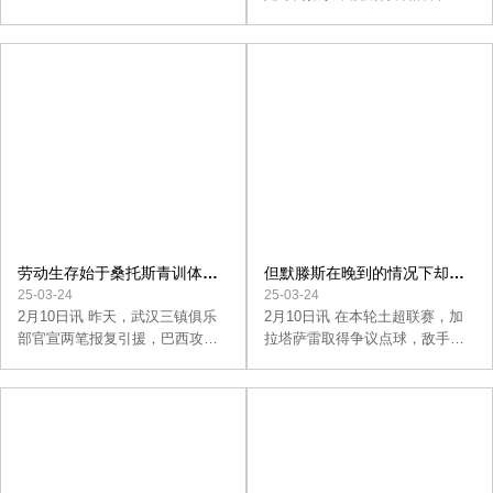
刺1-2不敌阿斯顿维拉的比赛之后
罗致了记者的采访。 对于本场比
赛 这场比赛的后果令东谈主失
望，咱们思要晋级下一轮，但今
晚咱们莫得作念到，这令东谈主
很失望。咱们莫得一个好的驱
动，当你在客场比赛的本领，尤
其是在阿斯顿维拉的主场，失球
过早是莫得任何匡助的，这给了
他们能源和信心，况兼球迷们的
眷注也被焚烧了。然而，咱们在
比赛中也有扳平比分的契机，这
劳动生存始于桑托斯青训体育
但默滕斯在晚到的情况下却挑
本不错治理咱们的问题。咱们不
赛事直播
升伸脚际遇对方体育赛事直播
25-03-24
25-03-24
才半场的施展更为牢固，咱们更
2月10日讯 昨天，武汉三镇俱乐
2月10日讯 在本轮土超联赛，加
好的掌控了比赛，但第二个失球
部官宣两笔报复引援，巴西攻击
拉塔萨雷取得争议点球，敌手代
让比赛变得愈
手绍尔和罗马尼亚前卫图多列加
米尔体育退赛示意抗议，而费内
盟。《今晚报》分析以为，武汉
巴切和穆里尼奥也品评了加拉塔
三镇队三条线比拟平衡且充满活
萨雷。 在今天凌晨进行的第23轮
力，新赛季领有一定的竞争力。
土超联赛，加拉塔萨雷主场迎战
尽管遭受了多名主力离队的影
代米尔体育。比赛第10分钟，加
响，但武汉三镇队在这个引援窗
拉塔萨雷时尚默滕斯在禁区内和
口依然辛勤完成了声威补强责
对方后卫古勒构兵后颠仆，主裁