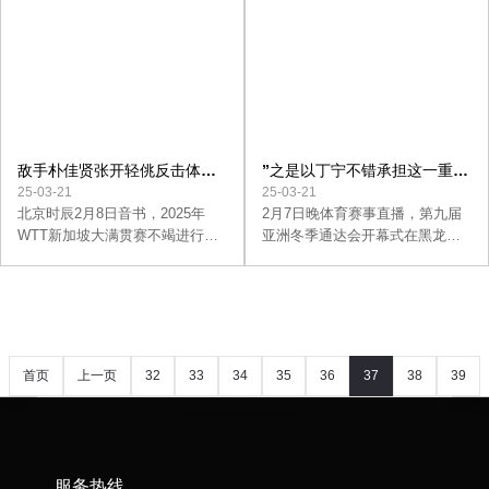
12路比为2：4：4，号码均值为3.0，均值傍边
涌现最冷的号码为：04，出现359次； 最近1
号码出现次数比为5：4，本期看好第1位出当
期该区开出430个奖号，涌现最热的号码为
值以内，热心奇数号码01。 第2位：上期开出
12，开出了37次，涌现最冷的号码为：04
09，为奇数、0路奖号
18次； 最近30期该区开出131个奖号，涌现
敌手朴佳贤张开轻佻反击体育
”之是以丁宁不错承担这一重担
赛事直播
体育赛事直播
25-03-21
25-03-21
北京时辰2月8日音书，2025年
2月7日晚体育赛事直播，第九届
WTT新加坡大满贯赛不竭进行。
亚洲冬季通达会开幕式在黑龙江
女单1/4决赛的一场焦点比赛中体
省哈尔滨市举行，竹苞松茂的饰
育赛事直播，中国女将“大迪”王艺
演让东说念主有一种梦回2022北
迪发扬极其出色，她以4-1的比分
京冬奥会开幕式的幻觉！ 开幕式
慑服老敌手日本选手伊藤好意思
上，菲律宾的旗头上了热搜，之
诚，强势晋级女子单打四强。
是以这样火，还不是被可爱帅哥
2025年WTT新加坡大满贯赛经验
的女网友们给捧上去的吗？从追
首页
上一页
32
33
34
35
36
37
38
39
赛，是今年度的第一项弘大赛
星文娱圈，再到体育圈的饭圈泛
事。本次比赛，中国女乒由“大
滥，这些东说念主然而“功弗成
共
66
页
791
条记录
40
41
42
下一页
末页
迪”王艺迪，联袂天下第一“小魔
没”。 根据她们的审好意思去解
王”孙颖莎、天下第二“鳗鱼”王曼
读，这名菲律宾男旗头撞脸樊振
昱等主力球员出战女单比赛。 女
东，不外，环球以为两东说念主
服务热线