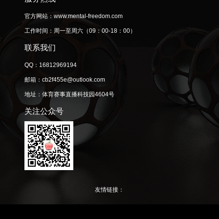
单1/32决赛，天下第一孙颖莎首
像吗？樊振东没来亚冬会齐能被
战以3-0慑服韩国削球好意思女徐
饭圈念念起来，可见东说念主气
官方网站：www.mental-freedom.com
孝元。女单1/32决赛，王艺迪的
有多高！ 固然小胖莫得来亚冬
工作时间：周一至周六（09：00-18：00）
敌手是韩
会，但是他的众人姐丁宁然而来
了，而况还不
联系我们
QQ：16812969194
邮箱：cb2f455e@outlook.com
地址：体育赛事直播科技园4604号
关注公众号
友情链接：