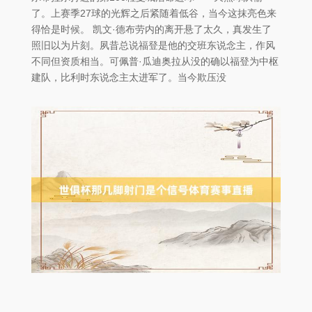
了。上赛季27球的光辉之后紧随着低谷，当今这抹亮色来
得恰是时候。 凯文·德布劳内的离开悬了太久，真发生了
照旧以为片刻。夙昔总说福登是他的交班东说念主，作风
不同但资质相当。可佩普·瓜迪奥拉从没的确以福登为中枢
建队，比利时东说念主太进军了。当今欺压没