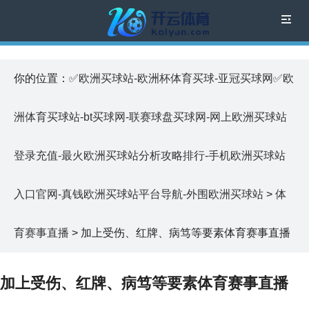
你的位置：
✅欧洲买球站-欧洲杯体育买球-亚冠买球网✅欧
洲体育买球站-bt买球网-联赛球盘买球网-网上欧洲买球站
登录充值-最火欧洲买球站分析攻略排行-手机欧洲买球站
入口官网-真钱欧洲买球站平台导航-外围欧洲买球站
>
体
育赛事直播
> 加上受伤、红牌、病笃等要素体育赛事直播
加上受伤、红牌、病笃等要素体育赛事直播