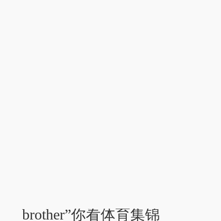
brother”你看体育集锦