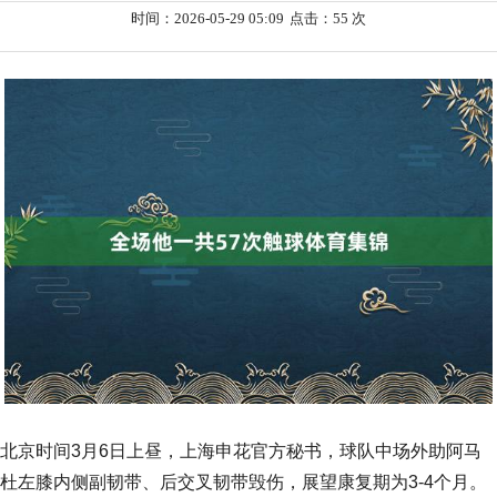
时间：2026-05-29 05:09
点击：55 次
北京时间3月6日上昼，上海申花官方秘书，球队中场外助阿马
杜左膝内侧副韧带、后交叉韧带毁伤，展望康复期为3-4个月。