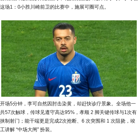
这场1：0小胜川崎前卫的比赛中，施展可圈可点。
开场5分钟，李可自然因肘击染黄，却赶快诊疗景象。全场他一
共57次触球，传球见遵守高达95%，孝顺 2 脚关键传球与1次有
挟制射门；能干端更是完成2次抢断、6 次突围和 1 次阻挠，竣
工讲解 “中场大闸” 扮装。