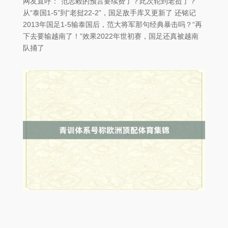
网友直呼：“范志毅的预言要续费了？此次轮到老挝了？”
从“泰国1-5”到“老挝22-2”，国足敌手库又更新了 还铭记
2013年国足1-5输泰国后，范大将军那句经典暴击吗？“再
下去要输越南了！”效果2022年世初赛，国足还真被越南
队捅了