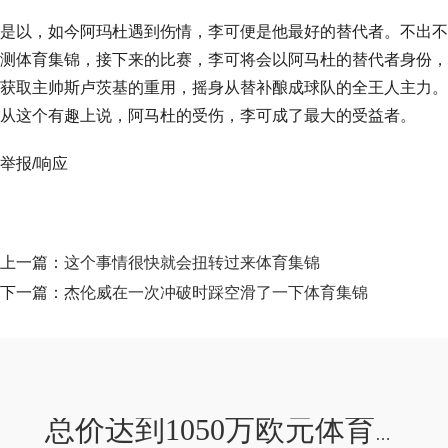
是以，如今阿玛杜遇到伤情，李可便是他最好的替代者。不出不
测体育集锦，接下来的比赛，李可将会以阿马杜的替代者身份，
获取主帅斯卢茨基的重用，摇身从替补酿成球队的全王人主力。
从这个有趣上说，阿马杜的受伤，李可成了最大的受益者。
举报/响应
上一篇：
这个事情很快就会扭转过来体育集锦
下一篇：
杰伦威在一次冲破时踩空滑了一下体育集锦
总价达到1050万欧元体育集锦