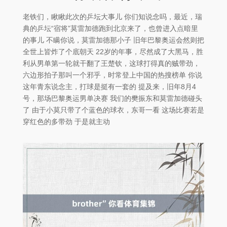
老铁们，瞅瞅此次的乒坛大事儿 你们知说念吗，最近，瑞
典的乒坛“宿将”莫雷加德跑到北京来了，也曾进入点暗里
的事儿 不瞒你说，莫雷加德那小子 旧年巴黎奥运会然则把
全世上皆炸了个底朝天 22岁的年事，尽然成了大黑马，胜
利从男单第一轮就干翻了王楚钦，这球打得真的贼带劲，
六边形拍子那叫一个邪乎，时常登上中国的热搜榜单 你说
这年青东说念主，打球是挺有一套的 提及来，旧年8月4
号，那场巴黎奥运男单决赛 我们的樊振东和莫雷加德碰头
了 由于小莫只带了个蓝色的球衣，东哥一看 这场比赛若是
穿红色的多带劲 于是就主动