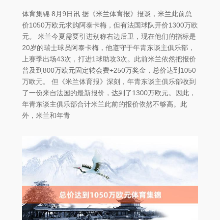
体育集锦 8月9日讯 据《米兰体育报》报谈，米兰此前总
价1050万欧元求购阿泰卡梅，但有法国球队开价1300万欧
元。 米兰今夏需要引进别称右边后卫，现在他们的指标是
20岁的瑞士球员阿泰卡梅，他遵守于年青东谈主俱乐部，
上赛季出场43次，打进1球助攻3次。此前米兰依然把报价
普及到800万欧元固定转会费+250万奖金，总价达到1050
万欧元。 但《米兰体育报》深刻，年青东谈主俱乐部收到
了一份来自法国的最新报价，达到了1300万欧元。因此，
年青东谈主俱乐部合计米兰此前的报价依然不够高。此
外，米兰和年青