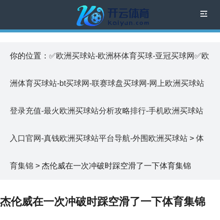
你的位置：
✅欧洲买球站-欧洲杯体育买球-亚冠买球网✅欧
洲体育买球站-bt买球网-联赛球盘买球网-网上欧洲买球站
登录充值-最火欧洲买球站分析攻略排行-手机欧洲买球站
入口官网-真钱欧洲买球站平台导航-外围欧洲买球站
>
体
育集锦
> 杰伦威在一次冲破时踩空滑了一下体育集锦
杰伦威在一次冲破时踩空滑了一下体育集锦