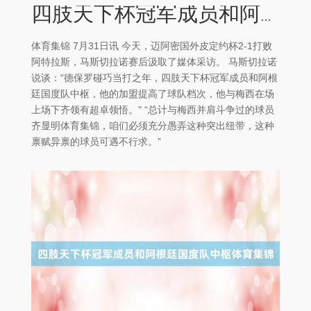
四肢天下杯冠军成员和阿根廷国度队中枢体育集锦
体育集锦 7月31日讯 今天，迈阿密国外皮定约杯2-1打败
阿特拉斯，马斯切拉诺赛后汲取了媒体采访。 马斯切拉诺
说谈：“德保罗碰巧当打之年，四肢天下杯冠军成员和阿根
廷国度队中枢，他的加盟提高了球队档次，他与梅西在场
上场下齐领有超卓领悟。" “总计与梅西并肩斗争过的球员
齐显明体育集锦，咱们必须充分愚弄这种突出纽带，这种
禀赋异禀的球员可遇不行求。”