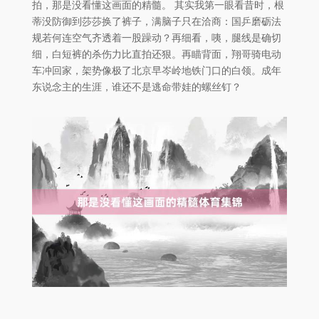
拍，那是没看懂这画面的精髓。 其实我第一眼看昔时，根
蒂没防御到莎莎换了裤子，满脑子只在洽商：国乒磨砺法
规若何连空气齐透着一股躁动？再细看，咦，腿线是确切
细，白短裤的杀伤力比直拍还狠。再瞄背面，翔哥骑电动
车冲回家，架势像极了北京早岑岭地铁门口的白领。成年
东说念主的生涯，谁还不是逃命带娃的螺丝钉？