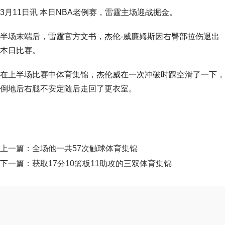
3月11日讯 本日NBA老例赛，雷霆主场迎战掘金。
半场末端后，雷霆官方文书，杰伦-威廉姆斯因右臀部拉伤退出
本日比赛。
在上半场比赛中体育集锦，杰伦威在一次冲破时踩空滑了一下，
倒地后右腿不安定随后走回了更衣室。
上一篇：
全场他一共57次触球体育集锦
下一篇：
获取17分10篮板11助攻的三双体育集锦