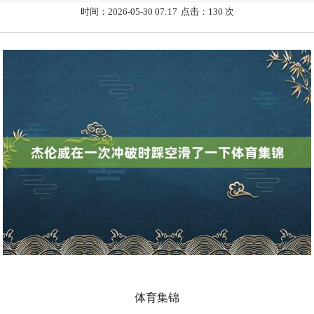
时间：2026-05-30 07:17
点击：130 次
体育集锦