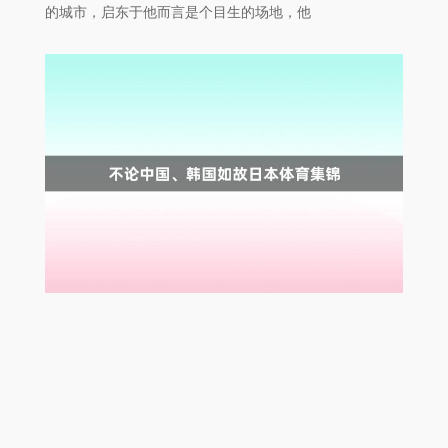
的城市，启东于他而言是个目生的场地，他