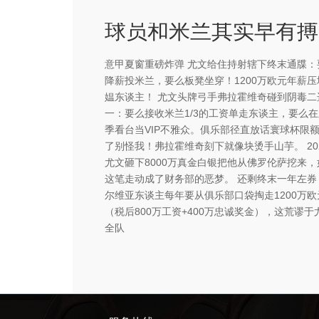
意甲夏窗重磅炸弹 尤文给住持射辖下终末通牒：
降薪投米兰，要么板凳坐穿！1200万欧元年薪压
媪东谈主！ 尤文头牌弓手弗拉霍维奇碰到阴毒二
一：要么接收米兰1/3的工资单走东谈主，要么
季看台当VIP不雅众。俱乐部径直放话寰球杯限
了别怪我！弗拉霍维奇刻下就像块烫手山芋。 20
尤文砸下8000万真金白银把他从佛罗伦萨挖来，
这笔走动成了财务部的恶梦。 还剩终末一年左券
尔维亚东谈主每年要从俱乐部口袋掏走1200万欧
（税后800万工资+400万忠诚奖金），这荒谬于
全队