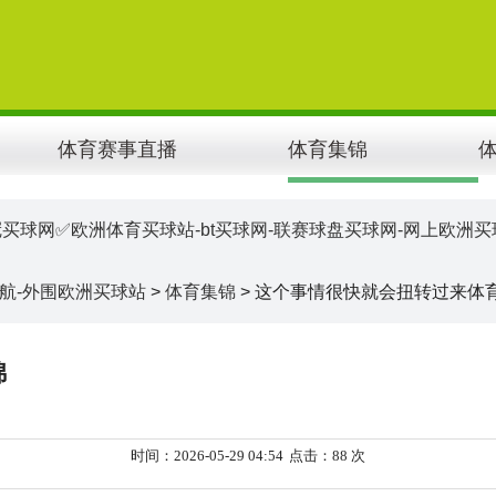
体育赛事直播
体育集锦
冠买球网✅欧洲体育买球站-bt买球网-联赛球盘买球网-网上欧洲
航-外围欧洲买球站
>
体育集锦
> 这个事情很快就会扭转过来体
锦
时间：2026-05-29 04:54
点击：88 次