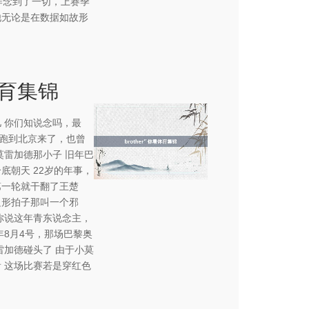
作念到了一切，上赛季
他无论是在数据如故形
看体育集锦
 你们知说念吗，最
德跑到北京来了，也曾
莫雷加德那小子 旧年巴
底朝天 22岁的年事，
第一轮就干翻了王楚
边形拍子那叫一个邪
你说这年青东说念主，
年8月4号，那场巴黎奥
雷加德碰头了 由于小莫
 这场比赛若是穿红色