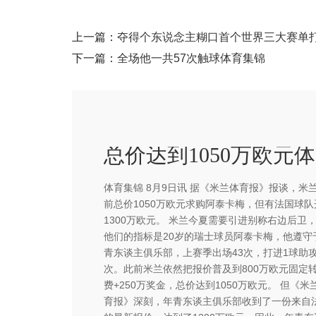
上一篇：
夺得个东说念主糊口首个世界三大赛单
下一篇：
全场他一共57次触球体育集锦
体育集锦 8月9日讯 据《米兰体育报》报谈，米
前总价1050万欧元求购阿泰卡梅，但有法国球队
1300万欧元。 米兰今夏需要引进别称右边后卫
他们的指标是20岁的瑞士球员阿泰卡梅，他遵守
青东谈主俱乐部，上赛季出场43次，打进1球助攻
次。此前米兰依然把报价普及到800万欧元固定
费+250万奖金，总价达到1050万欧元。 但《米
育报》深刻，年青东谈主俱乐部收到了一份来自