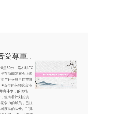
他在全全国都倍受尊重体育集锦
上8点30分，洛杉矶FC
洛里在新闻发布会上谈
意能与孙兴慜再度重聚
 ■谈与孙兴慜蚁合洛
次并肩斗争，的确很
章，但有着计划的洪
具竞争力的球员，已往
度队的队长。” “孙