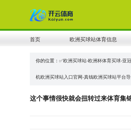
首页
欧洲买球站体育信息
你的位置：
✅欧洲买球站-欧洲杯体育买球-亚
机欧洲买球站入口官网-真钱欧洲买球站平台导
这个事情很快就会扭转过来体育集