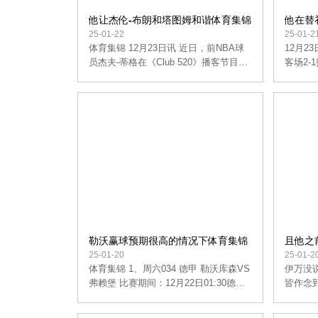
他让杰伦-布朗和塔图姆和谐体育集锦
他在替
25-01-22
25-01-2
体育集锦 12月23日讯 近日，前NBA球
12月2
员杰夫-蒂格在《Club 520》播客节目中
客场2-
谈到了福克斯。 有关阅读：好意思记：
文首发
火箭是另一支和顺福克斯的球队 后者降
下。 
生于休斯敦 蒂格暗示：“我心爱他去火
很不得
箭，他饱和年青、饱和有爆发力，他不
口中思
错和杰伦-格林沿途carry球队，他们是后
场组合。乌度卡是解说，他能让这个组
合收效，他让杰伦-布朗和塔图姆和谐。
“范弗里特不错留住体育集锦，他能持续
作念第六东说念主的变装。谢泼德、伊
森、汤普森、惠特摩尔，至少其中两个
会走，他们得送走谢泼德、伊森、惠特
摩尔，他们可能不会
勒沃赢球预期很高的情况下体育集锦
且他之
25-01-20
25-01-2
体育集锦 1、周六034 德甲 勒沃库森VS
伊万没
弗赖堡 比赛期间：12月22日01:30德甲
皆作念
第2VS第5，勒沃库森的积分排行上风天
澳大利
然不大。可是他们是卫冕冠军，形象显
次参加寰