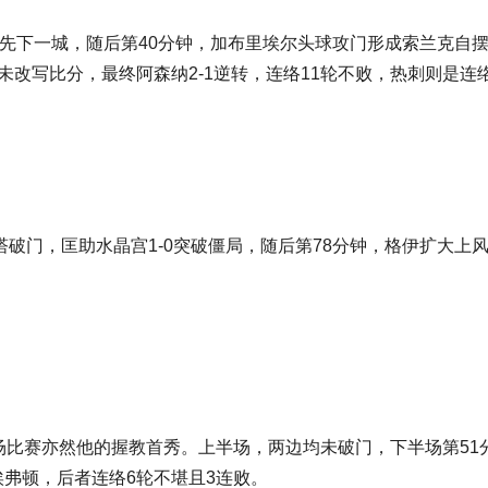
0先下一城，随后第40分钟，加布里埃尔头球攻门形成索兰克自摆
未改写比分，最终阿森纳2-1逆转，连络11轮不败，热刺则是连
破门，匡助水晶宫1-0突破僵局，随后第78分钟，格伊扩大上风
场比赛亦然他的握教首秀。上半场，两边均未破门，下半场第51
败埃弗顿，后者连络6轮不堪且3连败。