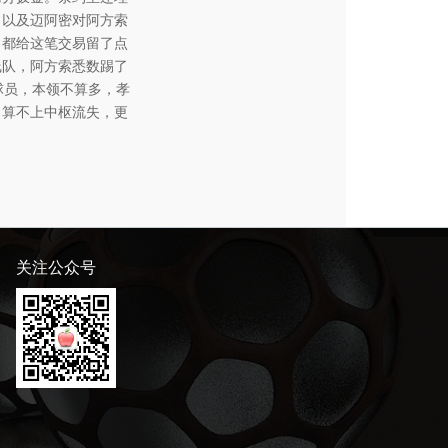
，以及迈阿密对阿方索
，都给这笔交易留了点
线队，阿方索悉数踢了
球员，本领不算多，孝
，算不上中枢流失，更
关注公众号