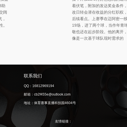
3助
着伏笔，附加的发达奖金条件
交阔
改日转会潜在收益的分红职权
代，
后续看点。上赛季在迈阿密一
性。
19场，进了两个球，当作年青
敬也还在起步阶段。他的离开
像是一次基于球队现时需求的
联系我们
QQ：16812969194
邮箱：cb2f455e@outlook.com
地址：体育赛事直播科技园4604号
友情链接：