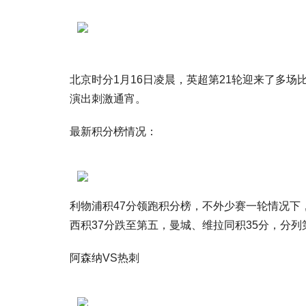
北京时分1月16日凌晨，英超第21轮迎来了多场比
演出刺激通宵。
最新积分榜情况：
利物浦积47分领跑积分榜，不外少赛一轮情况下
西积37分跌至第五，曼城、维拉同积35分，分
阿森纳VS热刺