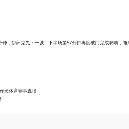
钟，伊萨克先下一城，下半场第57分钟再度破门完成双响，随后第
要作念体育赛事直播
播