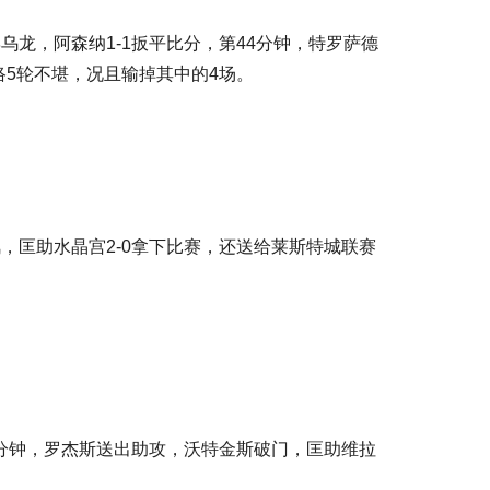
乌龙，阿森纳1-1扳平比分，第44分钟，特罗萨德
络5轮不堪，况且输掉其中的4场。
，匡助水晶宫2-0拿下比赛，还送给莱斯特城联赛
分钟，罗杰斯送出助攻，沃特金斯破门，匡助维拉