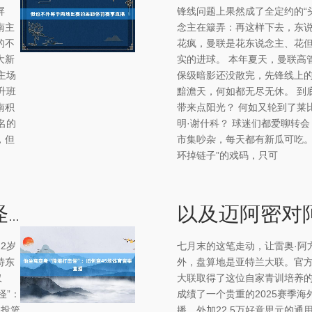
屏
锋线问题上果然成了全定约的“头
南主
念主在簸弄：再这样下去，东
的不
花疯，曼联是花东说念主、花
大新
实的进球。 本年夏天，曼联高
主场
保级暗影还没散完，先锋线上的
升班
黯澹天，何如都无尽无休。 到
南积
带来点阳光？ 何如又轮到了莱
名的
明·谢什科？ 球迷们都爱聊转
，但
市集吵杂，每天都有新瓜可吃。
环掉链子”的戏码，只可
他坐窝变身“降维打击怪”：旧例赛45场体育赛事直播
2岁
七月末的这笔走动，让雷奥·阿
特东
外，盘算地是亚特兰大联。官
仅
大联取得了这位自家青训培养
怪”：
成绩了一个贵重的2025赛季
，投篮
播，外加22.5万好意思元的通