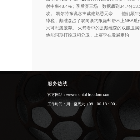
射中率48.4%；季后赛三场，数据飙到34.7分13.
攻。 凯尔特东说念主裁他熟悉无奈——他们频年
绰税，戴维森占了双向条约限额却帮不上NBA瓜
只可忍痛废弃。 火箭看中的是戴维森的双能卫属
他能同期打控卫和分卫，上赛季在发展定约
服务热线
官方网站：www.mental-freedom.com
工作时间：周一至周六（09：00-18：00）