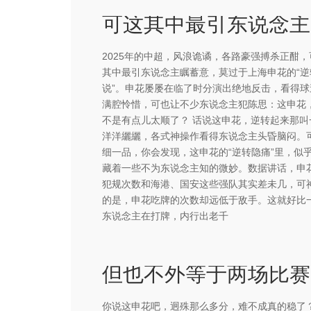
可
2025年的中超，风浪诡谲，各路豪强搏杀正酣，
其中最引东说念主瞩蓄意，莫过于上海申花的“逆
说”。申花屡屡在临了时分演出绝地反击，看得球
满腔怜惜，可也让不少东说念主犯陈思：这申花
不是有点儿太顺了？ 话说这申花，逆转起来那叫
洋洋纚纚，各式神操作看得东说念主头昏脑闷。
细一品，你会发现，这申花的“逆转隐痛”里，似
藏着一些不为东说念主知的微妙。数据讲话，申
犯规次数和海港、国安这些强队其实差未几，可
的是，申花吃牌的次数却远低于敌手。这就好比
东说念主在打牌，内行出老千
但
你说这申花吧，迥殊那么多分，难不成真的稳了