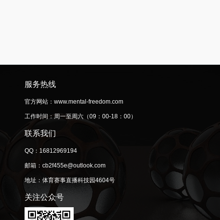
服务热线
官方网站：www.mental-freedom.com
工作时间：周一至周六（09：00-18：00）
联系我们
QQ：16812969194
邮箱：cb2f455e@outlook.com
地址：体育赛事直播科技园4604号
关注公众号