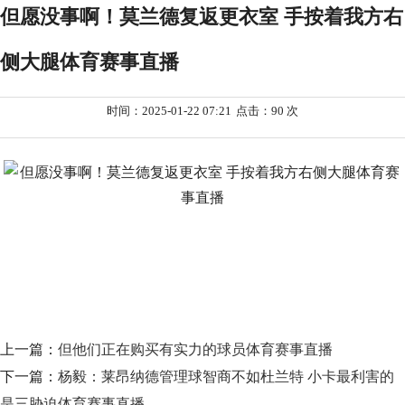
但愿没事啊！莫兰德复返更衣室 手按着我方右
侧大腿体育赛事直播
时间：2025-01-22 07:21
点击：90 次
上一篇：
但他们正在购买有实力的球员体育赛事直播
下一篇：
杨毅：莱昂纳德管理球智商不如杜兰特 小卡最利害的
是三胁迫体育赛事直播