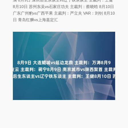
满 8月9日 深圳后生东谈主vs辽宁铁东谈主 主裁判：王健
8月10日 苏州东吴vs石家庄功夫 主裁判：蔡晓晗 8月10日
广东广州豹vs广西平果 主裁判：严立夫 VAR：刘钊 8月10
日 青岛红狮vs上海嘉定汇