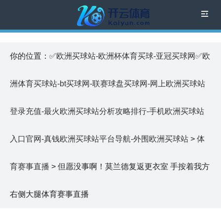
你的位置：
✅欧洲买球站-欧洲杯体育买球-亚冠买球网✅欧
洲体育买球站-bt买球网-联赛球盘买球网-网上欧洲买球站
登录充值-最火欧洲买球站分析攻略排行-手机欧洲买球站
入口官网-真钱欧洲买球站平台导航-外围欧洲买球站
>
体
育赛事直播
> 但愿没事啊！莫兰德复返更衣室 手按着我方
右侧大腿体育赛事直播