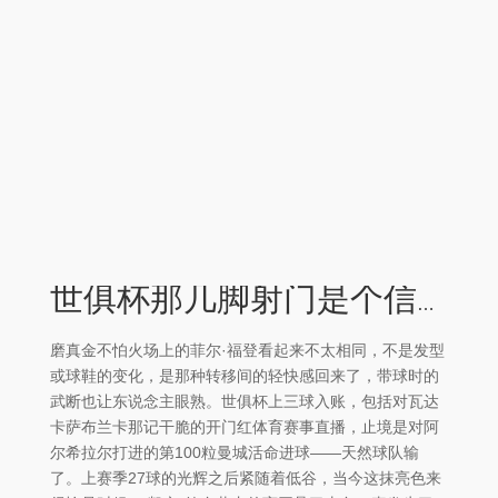
世俱杯那几脚射门是个信号体育赛事直播
磨真金不怕火场上的菲尔·福登看起来不太相同，不是发型
或球鞋的变化，是那种转移间的轻快感回来了，带球时的
武断也让东说念主眼熟。世俱杯上三球入账，包括对瓦达
卡萨布兰卡那记干脆的开门红体育赛事直播，止境是对阿
尔希拉尔打进的第100粒曼城活命进球——天然球队输
了。上赛季27球的光辉之后紧随着低谷，当今这抹亮色来