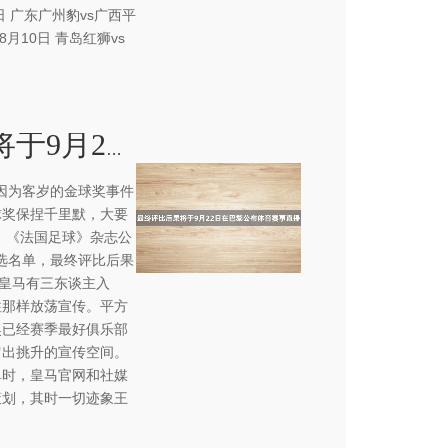
日 广东广州豹vs广西平
8月10日 青岛红狮vs
最终评比后果将于9月22日在巴黎公布体育赛事直播
，因为客岁的金球奖事件
球奖保捏千里默，大要
，《法国足球》杂志公
候选名单，最终评比后果
管皇马有三东谈主入
往那样放荡宣传。平方
奖已经赛季最好俱乐部
留出挑升的宣传空间。
单时，皇马官网和社媒
策划，其时一切迹象王