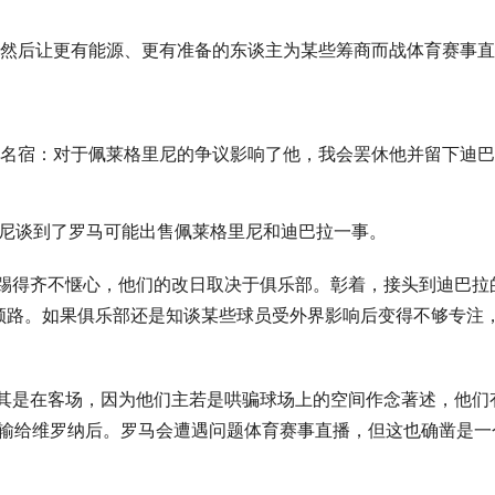
波洛尼谈到了罗马可能出售佩莱格里尼和迪巴拉一事。
拉踢得齐不惬心，他们的改日取决于俱乐部。彰着，接头到迪巴拉
领路。如果俱乐部还是知谈某些球员受外界影响后变得不够专注
尤其是在客场，因为他们主若是哄骗球场上的空间作念著述，他们
3输给维罗纳后。罗马会遭遇问题体育赛事直播，但这也确凿是