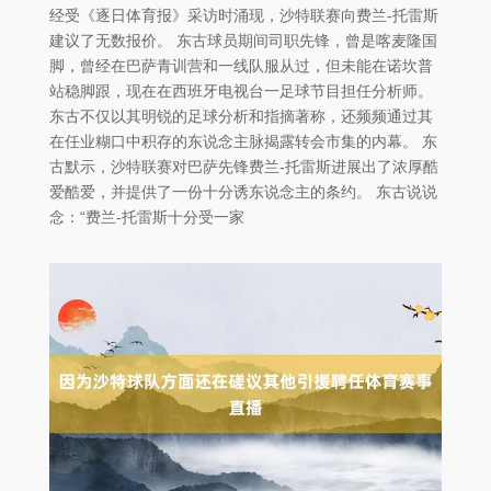
经受《逐日体育报》采访时涌现，沙特联赛向费兰-托雷斯
建议了无数报价。 东古球员期间司职先锋，曾是喀麦隆国
脚，曾经在巴萨青训营和一线队服从过，但未能在诺坎普
站稳脚跟，现在在西班牙电视台一足球节目担任分析师。
东古不仅以其明锐的足球分析和指摘著称，还频频通过其
在任业糊口中积存的东说念主脉揭露转会市集的内幕。 东
古默示，沙特联赛对巴萨先锋费兰-托雷斯进展出了浓厚酷
爱酷爱，并提供了一份十分诱东说念主的条约。 东古说说
念：“费兰-托雷斯十分受一家