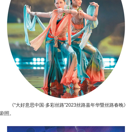
《“大好意思中国·多彩丝路”2023丝路嘉年华暨丝路春晚》
剧照。