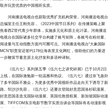
取并玩赏优质的中国视听实质。
河南播送电视台也获取优秀扩充机构荣誉。河南播送电视台
总编室主任王刚先容，《2023中国节日系列》在传播策略上聚
焦泰西Z世代青少年群体，实施多元化和原土化计谋。河南播送
电视台在国际诸多社交平台构建了账号矩阵，各账号在粉丝量、
阅读量与互动指数方面均可圈可点。河南播送电视台“大象国际
MCN”职责室还签约178位海表里文化网红，借助他们的力量进
一步鞭策节蓄意原土化抒发和多语种译制。
《伍六七》系列第五季《伍六七之讲究碎屑》已于10月2日
上线，在国际激勉新一轮温雅和热议。《伍六七》通过奈飞蛊卦
了多半国际不雅众，为更多优秀中国视听作品走向天下诱导了新
路。邹沙沙先容，《伍六七》还屡次登陆好意思国洛杉矶漫展、
好意思国圣迭戈国际动漫展、英国伦敦授权展、新加坡国际动漫
展、TIFFCOM东京电影节数字实质洽谈会等国际有名动漫影视