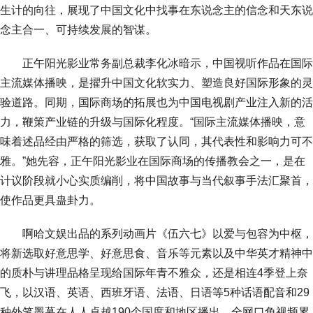
生计的向往，展现了中国文化中找事在东说念主的信念和天东说
念主合一、可持续发展的智谋。
正午阳光影业常务副总裁李化冰暗示，中国视听作品在国际
主流媒体播映，是擢升中国文化软实力、塑造良好国际形象的灵
验道路。同期，国际商场的拓展也为中国电视剧产业注入新的活
力，鞭策产业链的升级与国际化程度。“国际主流媒体播映，意
味着述品经由严格的筛选，获取了认同，其代表性和影响力可不
雅。”她先容，正午阳光影业在国际商场的传播教会之一，是在
计议阶段就小心实质编削，将中国故事与当代叙事手法汇聚首，
使作品更具蛊卦力。
啊哈文娱出品的系列动画片《伍六七》以爱与包容为中枢，
将新选取好意思学、好意思食、音乐等元素以及中华英才精神中
的质朴与讲理品格呈现给国际年青不雅众，还是相连4季登上奈
飞，以汉语、英语、西班牙语、法语、日语等5种话语配音和29
种外笔墨幕在人人卓越190个国度和地区播出，全网口角视频累