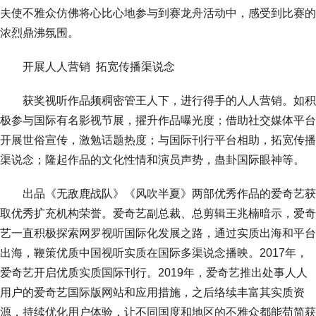
夫使不雅众仿佛将心比心地参与到赛龙舟活动中，感受到比赛的
浓烈鼎沸氛围。
开展人人营销 拓宽传播渠说念
获奖视听作品频稠密管王人下，进行得手的人人营销。如积
极参与国际有名影视节展，擢升作品曝光度；借助社交媒体平台
开展世俗宣传，激勉话题热度；与国际刊行平台相助，拓宽传播
渠说念；隆起作品的文化性情和演员声势，蛊卦国际眼神等。
出品《无敌鹿战队》《风吹半夏》两部优秀作品的爱奇艺获
取优秀扩充机构荣誉。爱奇艺副总裁、总剪辑王兆楠暗示，爱奇
艺一直积极探索网罗视听国际化发展之路，通过实质出海和平台
出海，鞭策优质中国视听实质在国际多渠说念播映。2017年，
爱奇艺开启优质实质国际刊行。2019年，爱奇艺推出处事人人
用户的爱奇艺国际版网站和应用措施，之后络续丰富其实质资
源，持续优化用户体验，让不同国度和地区的不雅众都能苟简获