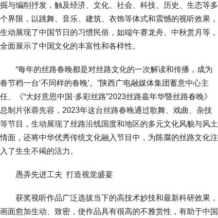
掘与编削抒发，触及经济、文化、社会、科技、历史、生态等多
个界限，以跳舞、音乐、建筑、衣饰等体式和震憾的视听效果，
生动展现了中国节日的习惯民俗，如端午赛龙舟、中秋赏月等，
全面展示了中国文化的丰富性和各样性。
“每年的丝路春晚都是对丝路文化的一次解读和传播，成为
春节档一台‘不同样的春晚’。”陕西广电融媒体集团蓄意中心主
任、《“大好意思中国·多彩丝路”2023丝路嘉年华暨丝路春晚》
总制片张蓉先容，2023年这台丝路春晚通过歌舞、戏曲、杂技
等节目，生动展现了丝路沿线国度和地区的多元文化风貌与风土
情面，还将中华优秀传统文化融入节目中，为陈腐的丝路文化注
入了生生不竭的活力。
愚弄先进工夫 打造视觉盛宴
获奖视听作品广泛选拔当下的高技术妙技和最新科研效果，
画面愈加生动、致密，使作品具有很高的不雅赏性，有助于中国