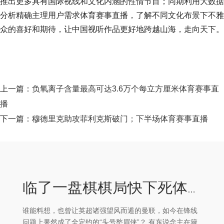
推出更多具有国际视线和文化内涵的性情节目；同期利用大数据
分析精确主理用户需求体育赛事直播，了解不同文化布景下不雅
众的喜好和期待，让中国视听作品更好地跨越山海，走向天下。
上一篇：
负氧离子含量最高可达3.6万个每立方厘米体育赛事直
播
下一篇：
穆德里克助攻菲利克斯破门；下半场体育赛事直播
临了一盘棋棋局快下死体育赛事直播
谁能料想，也曾让英超诸强望风而遁的曼联，如今在锋线
问题上果然成了全定约的“头号愁眉侠”？ 有东说念主在簸