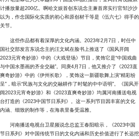
计播放量超200亿。啊哈文娱首创东说念主兼首席实行官邹沙沙
以为，作念国际化实质的初心和原创材干等是《伍六七》得手的
关节。
这些作品都有着深厚的文化内涵。2023年2月7日，时任中
国社交部发言东说念主的汪文斌在脸书上推送了《国风开阔
2023元宵奇妙游》中的《大戏登场》节目，奖饰它是“中国戏曲
与中国水墨画的齐全交融”。同庚4月7日，他又推介了《2023直
爽奇妙游》中的《伊州长歌》，奖饰这一新疆歌舞上演“精彩纷
呈”，暗示“民族与文化的交融耕作了时髦的中中语明”。《国风开
阔2023元宵奇妙游》和《2023直爽奇妙游》均属河南播送电视
台打造的《2023中国节日系列》。这一系列节目因丰富的文化
内涵、细致的制作等，在海表里备受温雅。
河南播送电视台卫星频说念总监王春阳暗示，《2023中国
节日系列》对中国传统节日的文化内涵和历史价值进行了长远挖