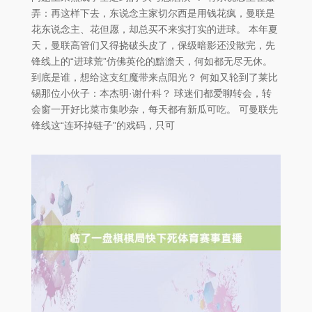
弄：再这样下去，东说念主家切尔西是用钱花疯，曼联是
花东说念主、花但愿，却总买不来实打实的进球。 本年夏
天，曼联高管们又得挠破头皮了，保级暗影还没散完，先
锋线上的“进球荒”仿佛英伦的黯澹天，何如都无尽无休。
到底是谁，想给这支红魔带来点阳光？ 何如又轮到了莱比
锡那位小伙子：本杰明·谢什科？ 球迷们都爱聊转会，转
会窗一开好比菜市集吵杂，每天都有新瓜可吃。 可曼联先
锋线这“连环掉链子”的戏码，只可