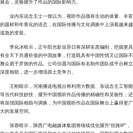
展会，灵验擢升了作品的国际影响力。
业内东说念主士一致以为，视听作品领有生动的体量、丰富
的题材和年青化的语态，在国际传播与文化调换中上演着越来越
遑急的变装。
李化冰暗示，正午阳光影业异日将深耕实质编削，挖掘更具
有全天下共通价值的中国故事，打造既具有中国性情又让国际不
雅众易于罗致的作品。公司但愿与国际有名制作团队或平台树立
深度相助，进一步增强原土竞争力。
王刚暗示，河南播送电视台将利用大数据、东说念主工智能
等当代科技妙技，擢升中国视听作品传播的精确性和灵验性；还
将加强国际相助与调换，为中国视听作品在国际舞台上赢得更广
大的发展空间。
张蓉暗示，陕西广电融媒体集团将络续优化擢升“丝路IP”，