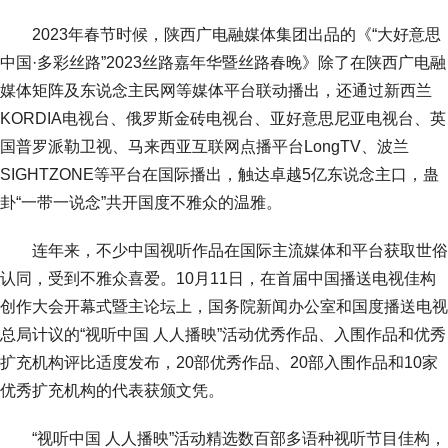
2023年春节时候，陕西广电融媒体集团出品的《“大好意思
中国·多彩丝路”2023丝路嘉年华暨丝路春晚》除了在陕西广电融
媒体矩阵及东说念主民网等媒体平台联动播出，还通过新西兰
KORDIA电视台、俄罗斯金砖电视台、亚好意思尼亚电视台、英
国普罗派勒卫视、马来西亚互联网点播平台LongTV、波兰
SIGHTZONE等平台在国际播出，触达卓越5亿东说念主口，蛊
卦“一带一说念”共开国度不雅众的温雅。
连年来，不少中国视听作品在国际主流媒体和平台获取世俗
认同，受到不雅众喜爱。10月11日，在首届中国播送电视佳构
创作大会开幕式暨主论坛上，国务院新闻办公室和国度播送电视
总局计议的“视听中国 人人播映”活动优秀作品、入围作品和优秀
扩充机构评比适度发布，20部优秀作品、20部入围作品和10家
优秀扩充机构的代表获颁文凭。
“视听中国 人人播映”活动精选数百部多语种视听节目佳构，