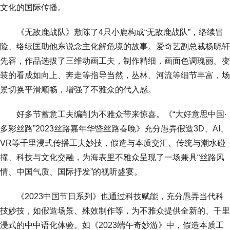
文化的国际传播。
《无敌鹿战队》敷陈了4只小鹿构成“无敌鹿战队”，络续冒
险、络续匡助他东说念主化解危境的故事。爱奇艺副总裁杨晓轩
先容，作品选拔了三维动画工夫，制作精细，画面色调瑰丽。变
装的看成如向上、奔走等指导当然，丛林、河流等细节丰富，场
景切换平滑顺畅，增强了不雅众的代入感。
好多节蓄意工夫编削为不雅众带来惊喜。《“大好意思中国·
多彩丝路”2023丝路嘉年华暨丝路春晚》充分愚弄假造3D、AI、
VR等千里浸式传播工夫妙技，假造与本质交汇、传统与潮水碰
撞、科技与文化交融，为海表里不雅众呈现了一场兼具“丝路风
情、中国气质、国际抒发”的视听盛宴。
《2023中国节日系列》也通过科技赋能，充分愚弄当代科
技妙技，如假造场景、殊效制作等，为不雅众提供全新的、千里
浸式的中中语化体验。如《2023端午奇妙游》中，假造本质工