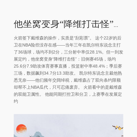
他坐窝变身“降维打击怪”：旧例赛45场体育赛事直播
火箭签下戴维森的操作，实质是“刮彩票”。 这个22岁的后
卫在NBA险些没存在感——当年三年在凯尔特东说念主打
了36场球，场均不到2分，三分射中率仅28.1%。但一到发
展定约，他坐窝变身“降维打击怪”：旧例赛45场，场均
25.6分7.9助攻体育赛事直播，投篮射中率48.4%；季后赛
三场，数据飙到34.7分13.3助攻。 凯尔特东说念主裁他熟
悉无奈——他们频年交阔绰税，戴维森占了双向条约限额
却帮不上NBA瓜代，只可忍痛废弃。 火箭看中的是戴维森
的双能卫属性。 他能同期打控卫和分卫，上赛季在发展定
约