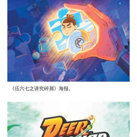
《伍六七之讲究碎屑》海报。