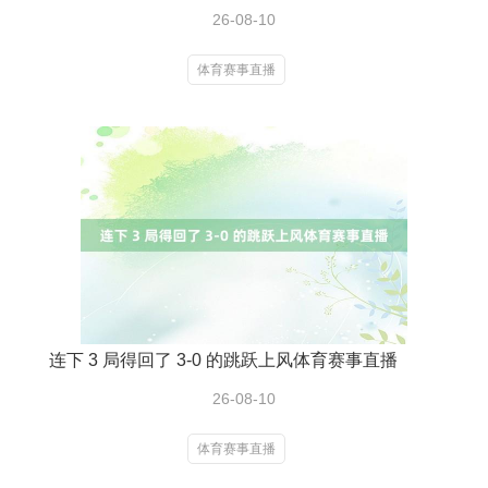
26-08-10
体育赛事直播
连下 3 局得回了 3-0 的跳跃上风体育赛事直播
26-08-10
体育赛事直播