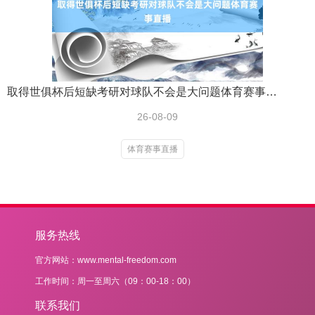
取得世俱杯后短缺考研对球队不会是大问题体育赛事直播
26-08-09
体育赛事直播
服务热线
官方网站：www.mental-freedom.com
工作时间：周一至周六（09：00-18：00）
联系我们