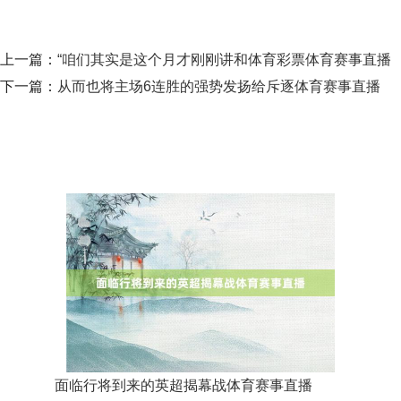
上一篇：
“咱们其实是这个月才刚刚讲和体育彩票体育赛事直播
下一篇：
从而也将主场6连胜的强势发扬给斥逐体育赛事直播
面临行将到来的英超揭幕战体育赛事直播