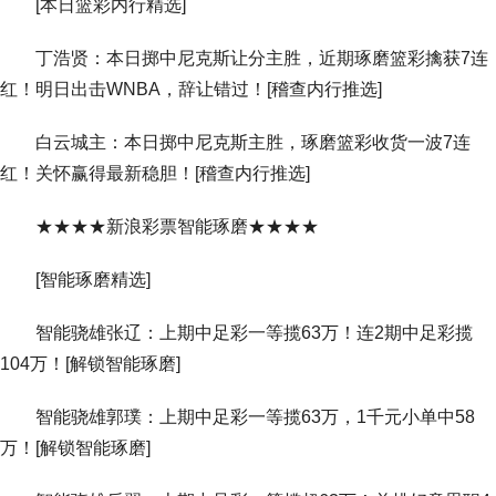
[本日篮彩内行精选]
丁浩贤：本日掷中尼克斯让分主胜，近期琢磨篮彩擒获7连
红！明日出击WNBA，辞让错过！[稽查内行推选]
白云城主：本日掷中尼克斯主胜，琢磨篮彩收货一波7连
红！关怀赢得最新稳胆！[稽查内行推选]
★★★★新浪彩票智能琢磨★★★★
[智能琢磨精选]
智能骁雄张辽：上期中足彩一等揽63万！连2期中足彩揽
104万！[解锁智能琢磨]
智能骁雄郭璞：上期中足彩一等揽63万，1千元小单中58
万！[解锁智能琢磨]