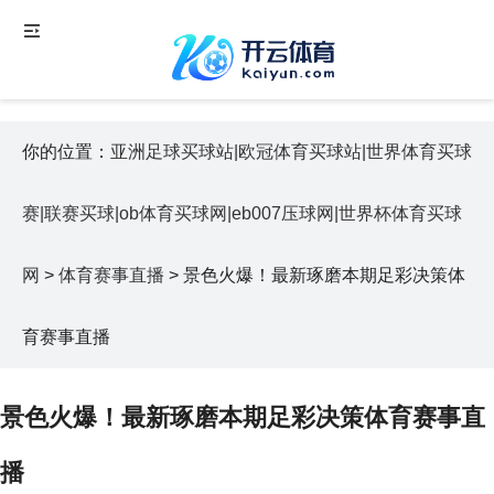
你的位置：
亚洲足球买球站|欧冠体育买球站|世界体育买球
赛|联赛买球|ob体育买球网|eb007压球网|世界杯体育买球
网
>
体育赛事直播
> 景色火爆！最新琢磨本期足彩决策体
育赛事直播
景色火爆！最新琢磨本期足彩决策体育赛事直
播