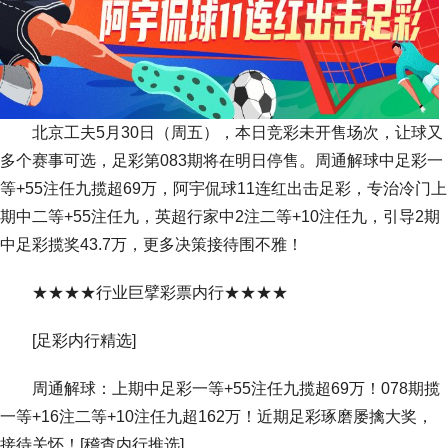
北京工夫5月30日（周五），本日竞彩未开售场次，让球又
多个赛事可选，足彩第083期将在明日停售。周通解球中足彩一
等+55注任九揽超69万，阿宇侃球11连红出击足彩，专治冷门上
期中二等+55注任九，英超行家中2注二等+10注任九，引导2期
中足彩揽奖43.7万，更多决策接待围不雅！
★★★★行业巨擘彩票内行★★★★
[足彩内行精选]
周通解球：上期中足彩一等+55注任九揽超69万！078期揽
一等+16注二等+10注任九超162万！近期足彩琢磨屡擒大奖，
接待关怀！[稽查内行推选]