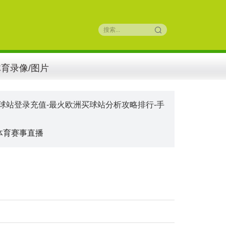
体育录像/图片
买球站登录充值-最火欧洲买球站分析攻略排行-手
体育赛事直播