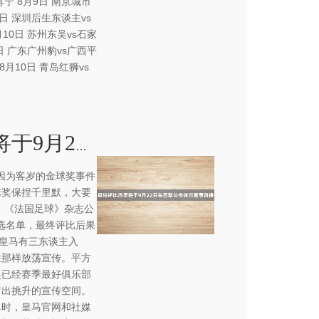
宁 8月9日 南京城市
9日 深圳后生东谈主vs
10日 苏州东吴vs石家
日 广东广州豹vs广西平
8月10日 青岛红狮vs
最终评比后果将于9月22日在巴黎公布体育赛事直播
，因为客岁的金球奖事件
球奖保捏千里默，大要
，《法国足球》杂志公
候选名单，最终评比后果
管皇马有三东谈主入
往那样放荡宣传。平方
奖已经赛季最好俱乐部
留出挑升的宣传空间。
单时，皇马官网和社媒