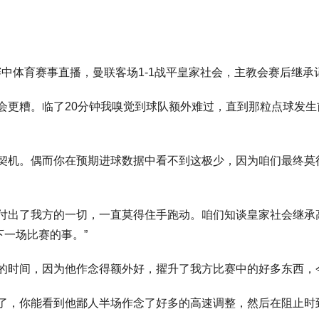
决赛中体育赛事直播，曼联客场1-1战平皇家社会，主教会赛后继承
会更糟。临了20分钟我嗅觉到球队额外难过，直到那粒点球发
造契机。偶而你在预期进球数据中看不到这极少，因为咱们最终莫
，付出了我方的一切，一直莫得住手跑动。咱们知谈皇家社会继承
一场比赛的事。”
的时间，因为他作念得额外好，擢升了我方比赛中的好多东西，
过了，你能看到他鄙人半场作念了好多的高速调整，然后在阻止时