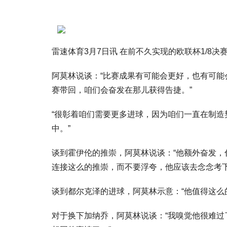
雷速体育3月7日讯 在前不久实现的欧联杯1/8
阿莫林说谈：“比赛成果有可能会更好，也有可能
赛带回，咱们会奋发在那儿获得告捷。”
“很彰着咱们需要更多进球，因为咱们一直在制
中。”
谈到霍伊伦的推崇，阿莫林说谈：“他额外奋发
连接这么的推崇，而不要浮夸，他应该去念念考下
谈到都尔克泽的进球，阿莫林示意：“他值得这么
对于换下加纳乔，阿莫林说谈：“我嗅觉他很难