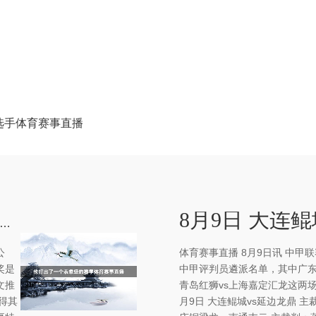
选手体育赛事直播
打出了一个表象级的赛季体育赛事直播
公
体育赛事直播 8月9日讯 中甲
奖是
中甲评判员遴派名单，其中广东
文推
青岛红狮vs上海嘉定汇龙这两场
得其
月9日 大连鲲城vs延边龙鼎 主