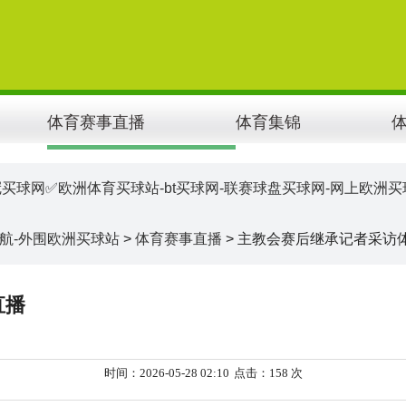
体育赛事直播
体育集锦
冠买球网✅欧洲体育买球站-bt买球网-联赛球盘买球网-网上欧洲
航-外围欧洲买球站
>
体育赛事直播
> 主教会赛后继承记者采访
直播
时间：2026-05-28 02:10
点击：158 次