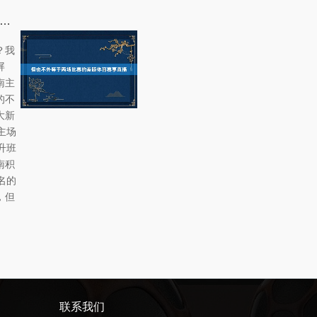
也不外等于两场比赛的差距体育赛事直播
？我
屏
南主
的不
大新
主场
升班
南积
名的
，但
联系我们