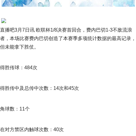
直播吧3月7日讯 欧联杯1/8决赛首回合，费内巴切1-3不敌流浪
者，本场比赛费内巴切创造了本赛季多项统计数据的最高记录，
但未能拿下胜仗。
得胜传球：484次
得胜传中及总传中次数：14次和45次
角球数：11个
在对方禁区内触球次数：40次