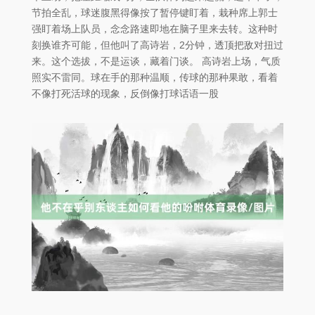
节拍全乱，球迷腹黑得像按了暂停键盯着，栽种席上郭士
强盯着场上队员，念念路速即地在脑子里来去转。这种时
刻换谁齐可能，但他叫了高诗岩，2分钟，透顶把敌对扭过
来。这个选拔，不是运谈，藏着门谈。 高诗岩上场，气质
照实不雷同。球在手的那种温顺，传球的那种果敢，看着
不像打死活球的现象，反倒像打球话语一股