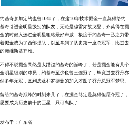
约基奇参加定约也曾10年了，在这10年技术掘金一直莫得给约
基奇引进全明星级别的队友，无论是穆雷如故戈登，齐莫得在掘
金的时候入选过全明星粗略最好声威，极度于约基奇一己之力带
着掘金成为了西部强队，以至拿到了队史第一座总冠军，比过去
的诺维斯基齐难。
不得不说掘金果然是太蹧跶约基奇的巅峰了，若是掘金能有几个
全明星级别的球员，约基奇至少也曾三连冠了，毕竟过去乔丹亦
然多年无冠，直到皮蓬和罗德曼的加入才圆了乔丹总冠军梦思。
留给约基奇巅峰的时刻未几了，在掘金笃定是莫得但愿夺冠了，
思要成为历史前十的巨星，只可离队了
发布于：广东省