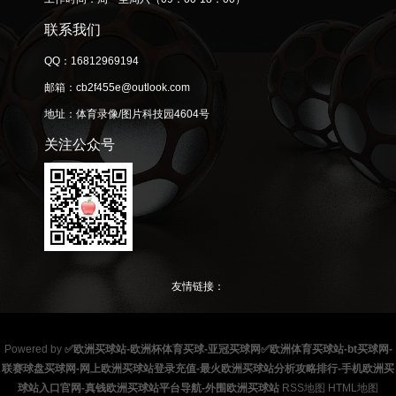
联系我们
QQ：16812969194
邮箱：cb2f455e@outlook.com
地址：体育录像/图片科技园4604号
关注公众号
友情链接：
Powered by
✅欧洲买球站-欧洲杯体育买球-亚冠买球网✅欧洲体育买球站-bt买球网-
联赛球盘买球网-网上欧洲买球站登录充值-最火欧洲买球站分析攻略排行-手机欧洲买
球站入口官网-真钱欧洲买球站平台导航-外围欧洲买球站
RSS地图
HTML地图