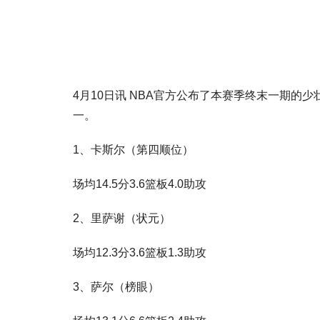
4月10日讯 NBA官方公布了本赛季终末一期
一。
1、卡斯尔（第四顺位）
场均14.5分3.6篮板4.0助攻
2、里萨谢（状元）
场均12.3分3.6篮板1.3助攻
3、萨尔（榜眼）