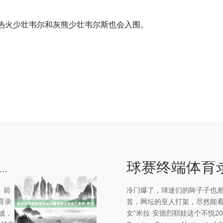
热火少壮韦尔和灰熊少壮韦尔斯也会入围。
球赛终端体育
不在乎别东谈主如何看他的吩咐体育录像/图片
。前
冷门爆了，球迷们的眸子子也
育录
首，网坛的至人打架，尽然能看
波，
女”米拉·安德烈耶娃这个不悦2