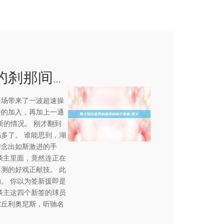
刚才翻到新闻的刹那间体育录像/图片
商场带来了一波超速操
特的加入，再加上一通
斯的情况。 刚才翻到
多了。 谁能思到，湖
作念出如斯激进的手
谈主里面，竟然连正在
测的好戏正献技。 此
。 你以为签新援即是
谈主这四个新签的球员
尔丘利奥尼斯，听驰名