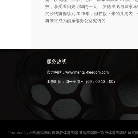
技，享受着阳光明媚的一天。 罗德里戈与皇家马
的公约将捏续到2028年，但在接下来的几周内，
将来将成为俱乐部办公室究诘的
服务热线
官方网站：www.mental-freedom.com
工作时间：周一至周六（09：00-18：00）
Powered by
✅欧洲买球站-欧洲杯体育买球-亚冠买球网✅欧洲体育买球站-bt