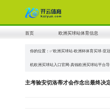
首页
欧洲买球站体育信息
你的位置：
✅欧洲买球站-欧洲杯体育买球-亚
机欧洲买球站入口官网-真钱欧洲买球站平台导
主考验安切洛蒂才会作念出最终决定