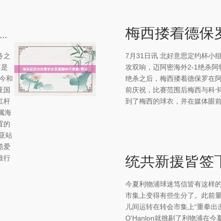
洛尼亚这位哥伦比亚国脚体育录像/图片
务之
7月31日讯 北好意思定约杯小
算是
攻双响，迈阿密海外2-1绝杀阿
今和
绝杀之后，梅西搂着德保罗在
亚国
前庆祝，比赛范围后梅西与科
杠杆
到了梅西的球衣，并在媒体眼前
属海
置的
亚站
酷爱
推行
今夏利物浦球迷笃信皆有这样
市集上变得有些生分了。此前
儿间运转在转会市集上“重拳出击”
O'Hanlon就挑剔了利物浦在