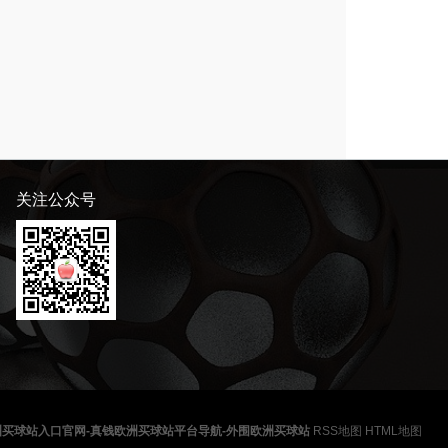
关注公众号
洲买球站入口官网-真钱欧洲买球站平台导航-外围欧洲买球站
RSS地图
HTML地图