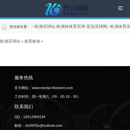
✅欧洲买球站-欧洲杯体育买球-亚冠买球网✅欧洲体育买
您当前位置：
欧洲买球站
体育集锦
>
>
服务热线
官方网站：www.mental-freedom.com
工作时间：周一至周六（09：00-18：00）
联系我们
QQ：16812969194
邮箱：cb2f455e@outlook.com