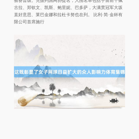
验赛晋级。凭据列国网协提名，入围名单包括宇宙前十佩
古拉、郑钦文、凯斯、鲍里妮、巴多萨，大满贯冠军大坂
直好意思、莱巴金娜和拉杜卡努也在列。 比利·简·金杯有
限公司首席施行