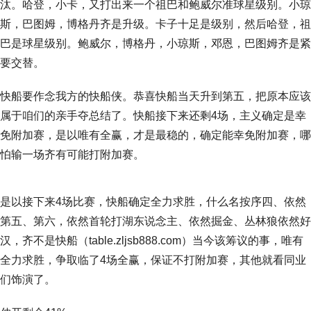
汰。哈登，小卡，又打出来一个祖巴和鲍威尔准球星级别。小琼
斯，巴图姆，博格丹齐是升级。卡子十足是级别，然后哈登，祖
巴是球星级别。鲍威尔，博格丹，小琼斯，邓恩，巴图姆齐是紧
要交替。
快船要作念我方的快船侠。恭喜快船当天升到第五，把原本应该
属于咱们的亲手夺总结了。快船接下来还剩4场，主义确定是幸
免附加赛，是以唯有全赢，才是最稳的，确定能幸免附加赛，哪
怕输一场齐有可能打附加赛。
是以接下来4场比赛，快船确定全力求胜，什么名按序四、依然
第五、第六，依然首轮打湖东说念主、依然掘金、丛林狼依然好
汉，齐不是快船（table.zljsb888.com）当今该筹议的事，唯有
全力求胜，争取临了4场全赢，保证不打附加赛，其他就看同业
们饰演了。