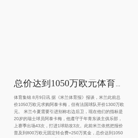
总价达到1050万欧元体育集锦
体育集锦 8月9日讯 据《米兰体育报》报谈，米兰此前总
价1050万欧元求购阿泰卡梅，但有法国球队开价1300万欧
元。 米兰今夏需要引进别称右边后卫，现在他们的指标是
20岁的瑞士球员阿泰卡梅，他遵守于年青东谈主俱乐部，
上赛季出场43次，打进1球助攻3次。此前米兰依然把报价
普及到800万欧元固定转会费+250万奖金，总价达到1050