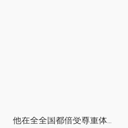
他在全全国都倍受尊重体育集锦