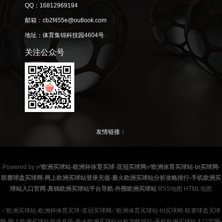
QQ：16812969194
邮箱：cb2f455e@outlook.com
地址：体育集锦科技园4604号
关注公众号
友情链接：
Powered by
✅欧洲买球站-欧洲杯体育买球-亚冠买球网✅欧洲体育买球站-bt买球网-
联赛球盘买球网-网上欧洲买球站登录充值-最火欧洲买球站分析攻略排行-手机欧洲买
球站入口官网-真钱欧洲买球站平台导航-外围欧洲买球站
RSS地图
HTML地图
✅欧洲买球站-欧洲杯体育买球-亚冠买球网✅欧洲体育买球站-bt买球网-联赛球盘买球
网-网上欧洲买球站登录充值-最火欧洲买球站分析攻略排行-手机欧洲买球站入口官网-