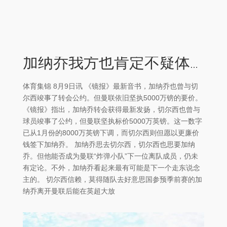
加纳乔我方也肯定不疑体育集锦
体育集锦 8月9日讯 《镜报》最新音书，加纳乔也曾与切
尔西竣事了转会公约。但曼联依旧坚执5000万镑的要价。
《镜报》指出，加纳乔转会获得最新发扬，切尔西也曾与
球员竣事了公约，但曼联坚执标价5000万英镑。这一数字
已从1月份的8000万英镑下调，而切尔西则但愿以更廉价
钱签下加纳乔。 加纳乔思去切尔西，切尔西也思要加纳
乔。但他能否成为曼联“炸弹小队”下一位离队成员，仍未
有定论。不外，加纳乔看起来最有可能是下一个走东说念
主的。 切尔西信赖，莫得随队去好意思国参预季前赛的加
纳乔离开曼联后能在英超大放