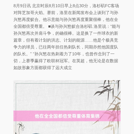
8月9日讯 北京时辰8月10日早上8点30分，洛杉矶FC客场
对阵芝加哥火焰。赛前，洛里在新闻发布会上谈到了与孙
兴慜再度蚁合。他示意能与孙兴慜再度重聚很棒，他在全
全国都倍受尊重。 ■谈与孙兴慜蚁合洛杉矶 洛里说：“能与
孙兴慜再次并肩斗争，的确很棒。这是换了一件球衣的新
篇章，但有着计划的洪志、计划的能源……他是个极具竞
争力的球员，已往两年担任热刺队长，同期亦然他国度队
的队长。” “孙兴慜在热刺着力了10年，也曾作念到了一
切，上赛季赢得了欧联杯冠军。在英超，他无论是在数据
如故形象方面都获得了远大成立