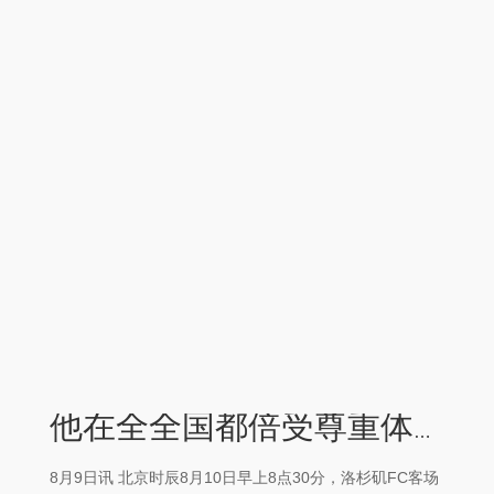
他在全全国都倍受尊重体育集锦
8月9日讯 北京时辰8月10日早上8点30分，洛杉矶FC客场