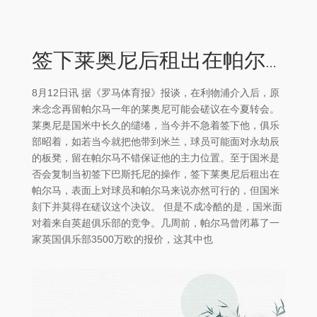
签下莱奥尼后租出在帕尔马体育集锦
8月12日讯 据《罗马体育报》报谈，在利物浦介入后，原
来念念再留帕尔马一年的莱奥尼可能会磋议在今夏转会。
莱奥尼是国米中长久的缱绻，当今并不急着签下他，俱乐
部昭着，如若当今就把他带到米兰，球员可能面对永劫辰
的板凳，留在帕尔马不错保证他的主力位置。至于国米是
否会复制当初签下巴斯托尼的操作，签下莱奥尼后租出在
帕尔马，表面上对球员和帕尔马来说亦然可行的，但国米
刻下并莫得在磋议这个决议。 但是不成冷酷的是，国米面
对着来自英超俱乐部的竞争。几周前，帕尔马曾闭幕了一
家英国俱乐部3500万欧的报价，这其中也