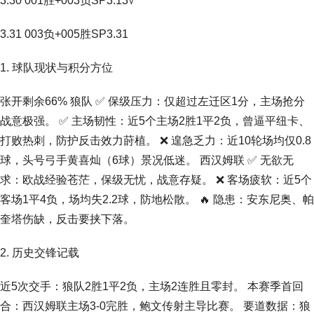
3.30 001胜+003负SP3.13√
3.31 003负+005胜SP3.31
1. 球队现状与积分方位
张开剩余66% 狼队 ✅ 保级压力：仅超过左迁区1分，主场抢分
战意极强。 ✅ 主场韧性：近5个主场2胜1平2负，曾逼平纽卡、
打败热刺，防护反击效力莳植。 ❌ 遑急乏力：近10轮场均仅0.8
球，头号弓手黄喜灿（6球）景况低迷。 西汉姆联 ✅ 无欲无
求：欧战经验苍茫，保级无忧，战意存疑。 ❌ 客场疲软：近5个
客场1平4负，场均失2.2球，防地松散。 🔥 隐患：安东尼奥、帕
奎塔伤缺，反击要挟下落。
2. 历史交锋记载
近5次交手：狼队2胜1平2负，主场2连胜且零封。 本赛季首回
合：西汉姆联主场3-0完胜，鲍文传射主导比赛。 要道数据：狼