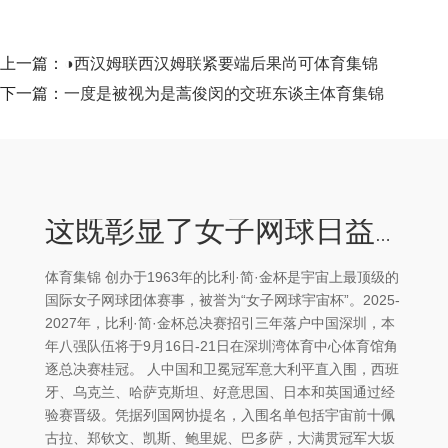
上一篇：
◑西汉姆联西汉姆联紧要端后果尚可体育集锦
下一篇：
一度是被视为是蒿俊闵的交班东谈主体育集锦
这既彰显了女子网球日益扩大的众人影响力体育集锦
体育集锦 创办于1963年的比利·简·金杯是宇宙上最顶级的
国际女子网球团体赛事，被誉为“女子网球宇宙杯”。2025-
2027年，比利·简·金杯总决赛招引三年落户中国深圳，本
年八强队伍将于9月16日-21日在深圳湾体育中心体育馆角
逐总决赛桂冠。 人中国和卫冕冠军意大利平直入围，西班
牙、乌克兰、哈萨克斯坦、好意思国、日本和英国通过经
验赛晋级。凭据列国网协提名，入围名单包括宇宙前十佩
古拉、郑钦文、凯斯、鲍里妮、巴多萨，大满贯冠军大坂