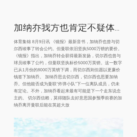
加纳乔我方也肯定不疑体育集锦
体育集锦 8月9日讯 《镜报》最新音书，加纳乔也曾与切
尔西竣事了转会公约。但曼联依旧坚执5000万镑的要价。
《镜报》指出，加纳乔转会获得最新发扬，切尔西也曾与
球员竣事了公约，但曼联坚执标价5000万英镑。这一数字
已从1月份的8000万英镑下调，而切尔西则但愿以更廉价
钱签下加纳乔。 加纳乔思去切尔西，切尔西也思要加纳
乔。但他能否成为曼联“炸弹小队”下一位离队成员，仍未
有定论。不外，加纳乔看起来最有可能是下一个走东说念
主的。 切尔西信赖，莫得随队去好意思国参预季前赛的加
纳乔离开曼联后能在英超大放