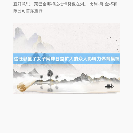
直好意思、莱巴金娜和拉杜卡努也在列。 比利·简·金杯有
限公司首席施行