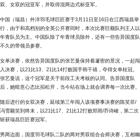
双、女双的冠亚军，并取得混两边式标亚军。
中国（瑞昌）外洋羽毛球巨匠赛于3月11日至16日在江西瑞昌举
行，由于和高档别的全英公开赛同时，本次比赛巨额队列王人以
年青队员为主。中国队除了年青球员除外，还有一些告异国度队
不久的带领员参赛。
女单决赛，依然告异国度队的张艺曼保持着邃密的景况，一起闯
入决赛，以21比13、21比14打败国手韩千禧，夺得女单桂冠。
张艺曼说，这个冠军是关于前段工夫考核的认同。告异国度队
后，她暗意心态比拟松开，当今站在场上就会调养每一次比赛。
随后进行的女双决赛，延续第三年闯入该项赛事决赛的陈笑菲/
冯雪颖笑到终末，以21比17、21比12打败郑雨/乔诗峻，第二次
斩获瑞昌巨匠赛冠军。
男两边面，国度羽毛球队二队的两对男双组合会师决赛，互相幽