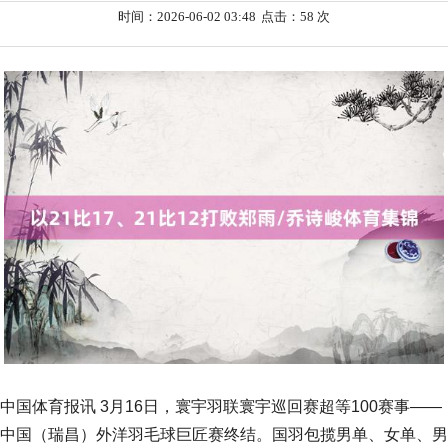
时间：2026-06-02 03:48
点击：58 次
中国体育报讯 3月16日，寰宇羽联寰宇巡回赛超等100赛事——
中国（瑞昌）外洋羽毛球巨匠赛终结。国羽包揽男单、女单、男