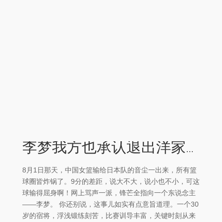
李梦我方也承认退出洋家队了体育集锦
8月1日那天，中国女篮输给日本队的音尘一出来，所有篮
球圈皆炸锅了。9分的差距，说大不大，说小也不小，可这
球输得屈身啊！网上骂声一派，锋芒全指向一个东说念主
——李梦。 你还别说，这事儿如实有点意旨道理。一个30
岁的宿将，浮浅锻练刻苦，比赛训导丰富，关键时刻从来