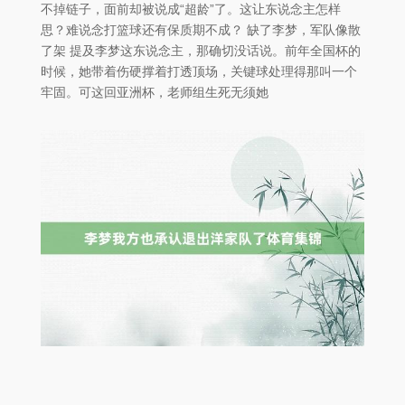
不掉链子，面前却被说成“超龄”了。这让东说念主怎样
思？难说念打篮球还有保质期不成？ 缺了李梦，军队像散
了架 提及李梦这东说念主，那确切没话说。前年全国杯的
时候，她带着伤硬撑着打透顶场，关键球处理得那叫一个
牢固。可这回亚洲杯，老师组生死无须她