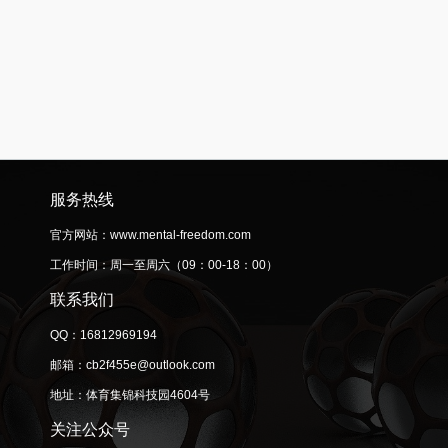
服务热线
官方网站：www.mental-freedom.com
工作时间：周一至周六（09：00-18：00）
联系我们
QQ：16812969194
邮箱：cb2f455e@outlook.com
地址：体育集锦科技园4604号
关注公众号