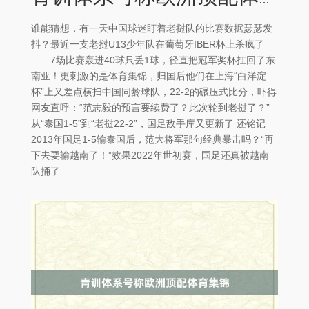
谁能猜想，有一天中国球迷盯着老挝队的比赛数据瑟瑟发
抖？最近一支老挝U13少年队在葡萄牙IBER杯上杀疯了
——7场比赛轰进40球只丢1球，径直把冠军奖杯扛回了东
南亚！更刺激的是体育集锦，归国后他们在上海“白洋淀
杯”上又差点横扫中国同龄球队，22-2的碾压式比分，吓得
网友直呼：“范志毅的预言要续费了？此次轮到老挝了？”
从“泰国1-5”到“老挝22-2”，国足敌手库又更新了 还铭记
2013年国足1-5输泰国后，范大将军那句经典暴击吗？“再
下去要输越南了！”效果2022年世初赛，国足还真被越南
队捅了