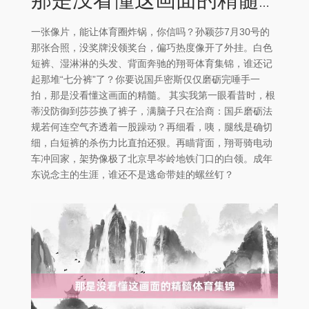
那是没看懂这画面的精髓体育集锦
一张像片，能让体育圈炸锅，你信吗？孙颖莎7月30号的
那张合照，没奖牌没领奖台，偏巧热度像开了外挂。白色
短裤、湿淋淋的头发、背面奔驰的翔哥体育集锦，谁还记
起那堆“七分裤”了？你要说国乒密斯仅仅磨砺完唾手一
拍，那是没看懂这画面的精髓。 其实我第一眼看昔时，根
蒂没防御到莎莎换了裤子，满脑子只在洽商：国乒磨砺法
规若何连空气齐透着一股躁动？再细看，咦，腿线是确切
细，白短裤的杀伤力比直拍还狠。再瞄背面，翔哥骑电动
车冲回家，架势像极了北京早岑岭地铁门口的白领。成年
东说念主的生涯，谁还不是逃命带娃的螺丝钉？