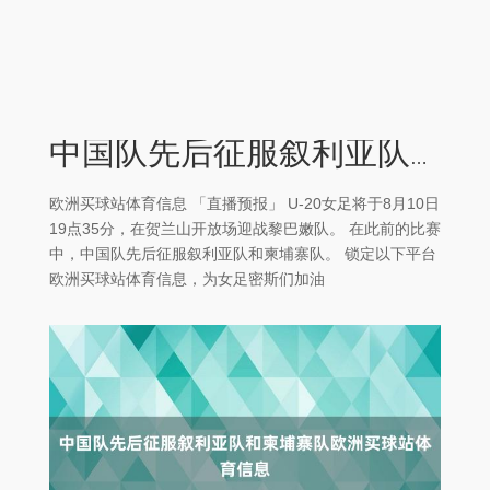
中国队先后征服叙利亚队和柬埔寨队欧洲买球站体育信息
欧洲买球站体育信息 「直播预报」 U-20女足将于8月10日
19点35分，在贺兰山开放场迎战黎巴嫩队。 在此前的比赛
中，中国队先后征服叙利亚队和柬埔寨队。 锁定以下平台
欧洲买球站体育信息，为女足密斯们加油