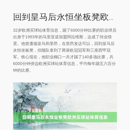
回到皇马后永恒坐板凳欧洲买球站体育信息
32岁欧洲买球站体育信息，踢了6000分钟比赛的职业球员
出身于1993年的马里亚诺加盟阿拉维斯，达成了待业情
景。他曾遵循皇马和里昂，在里昂发达可以，回到皇马后
永恒坐板凳，但随队拿到了两座欧冠冠军和三座西甲冠
军。铁心现在，他职业糊口一共才踢了140多场比赛，共
6000分钟傍边欧洲买球站体育信息，平均每年踢五六百分
钟的比赛。