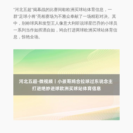
“河北五超”揭幕战的比赛间歇欧洲买球站体育信息，一
群“足球小将”亮相赛场为不雅众奉献了一场精彩对决。其
中，别称球风和发型王人像意大利听说球星巴乔的小球员
一系列当作如挥洒自如，鸠合打进两球欧洲买球站体育信
息，惊艳全场。