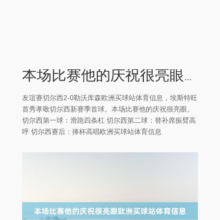
本场比赛他的庆祝很亮眼欧洲买球站体育信息
友谊赛切尔西2-0勒沃库森欧洲买球站体育信息，埃斯特旺
首秀孝敬切尔西新赛季首球。本场比赛他的庆祝很亮眼。
切尔西第一球：滑跪四条杠 切尔西第二球：替补席振臂高
呼 切尔西赛后：捧杯高唱欧洲买球站体育信息