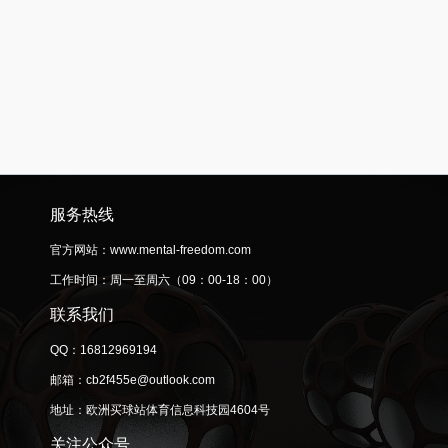
服务热线
官方网站：www.mental-freedom.com
工作时间：周一至周六（09：00-18：00）
联系我们
QQ：16812969194
邮箱：cb2f455e@outlook.com
地址：欧洲买球站体育信息科技园4604号
关注公众号