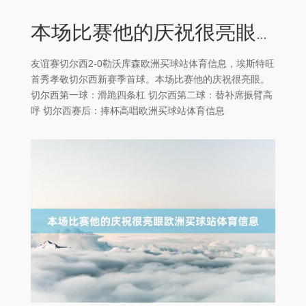
本场比赛他的庆祝很亮眼欧洲买球站体育信息
友谊赛切尔西2-0勒沃库森欧洲买球站体育信息，埃斯特旺
首秀孝敬切尔西新赛季首球。本场比赛他的庆祝很亮眼。
切尔西第一球：滑跪四条杠 切尔西第二球：替补席振臂高
呼 切尔西赛后：捧杯高唱欧洲买球站体育信息