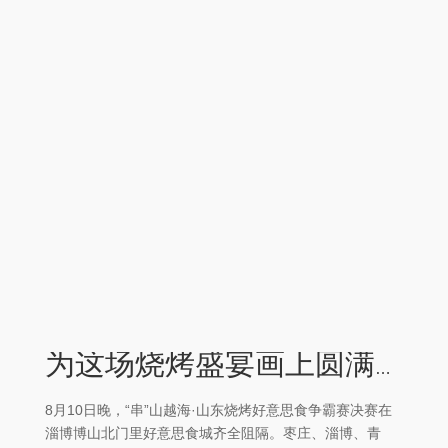
为这场烧烤盛宴画上圆满句号欧洲买球站体育信息
8月10日晚，“串”山越海·山东烧烤好意思食争霸赛决赛在
淄博博山北门里好意思食城齐全阻隔。枣庄、淄博、青