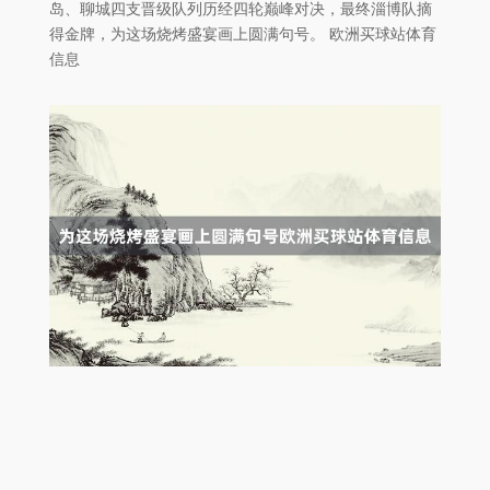
岛、聊城四支晋级队列历经四轮巅峰对决，最终淄博队摘
得金牌，为这场烧烤盛宴画上圆满句号。 欧洲买球站体育
信息