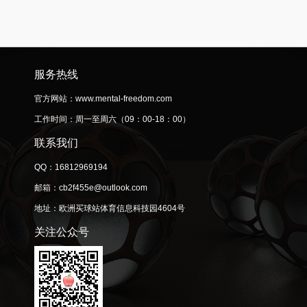
服务热线
官方网站：www.mental-freedom.com
工作时间：周一至周六（09：00-18：00）
联系我们
QQ：16812969194
邮箱：cb2f455e@outlook.com
地址：欧洲买球站体育信息科技园4604号
关注公众号