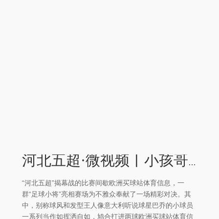
河北五超·微视频丨小孩哥鸠合拉球过东说念主 打进绝妙进球欧洲买球站体育信息
“河北五超”揭幕战的比赛间歇欧洲买球站体育信息，一
群“足球小将”亮相赛场为不雅众奉献了一场精彩对决。其
中，别称球风和发型王人像意大利听说球星巴乔的小球员
一系列当作如挥洒自如，鸠合打进两球欧洲买球站体育信