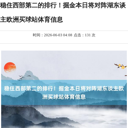
稳住西部第二的排行！掘金本日将对阵湖东谈
主欧洲买球站体育信息
时间：2026-06-03 04:08
点击：131 次