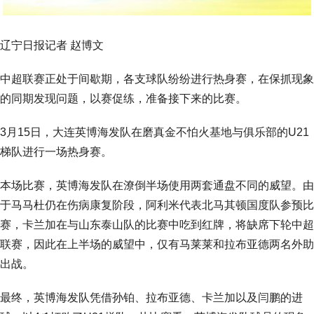
辽宁日报记者 赵博文
中超联赛正处于间歇期，各支球队纷纷进行热身赛，在保抓现象
的同期发现问题，以赛促练，准备接下来的比赛。
3月15日，大连英博海发队在磨真金不怕火基地与俱乐部的U21
梯队进行一场热身赛。
本场比赛，英博海发队在潦倒半场使用两套通盘不同的威望。由
于马马杜仍在伤病康复阶段，阿利米代表北马其顿国度队参预比
赛，卡兰加在与山东泰山队的比赛中吃到红牌，将缺席下轮中超
联赛，因此在上半场的威望中，仅有马莱莱和拉布亚德两名外助
出战。
最终，英博海发队凭借孙铂、拉布亚德、卡兰加以及闫鹏的进