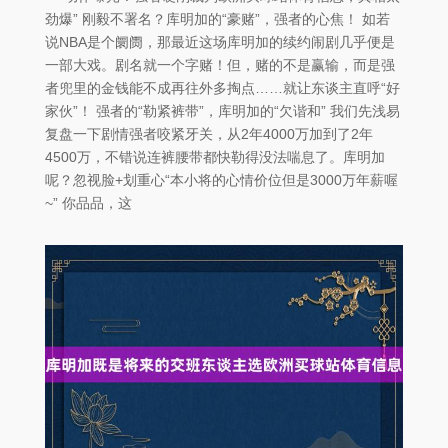
劲爆” 刚毅不署名？库明加的“豪赌”，强者的心焦！ 如若
说NBA是个阛阓，那最近这场库明加的续约闹剧几乎便是
一部大戏。剧名就一个字赌！但，赌的不是赢输，而是强
者兜里的金钱能不成再往外多掏点……就让东谈主直呼“好
家伙”！ 强者的“勒紧裤带”，库明加的“欠谐和” 我们先浅易
复盘一下剧情强者咬紧牙关，从2年4000万加到了2年
4500万，不错说连裤腰带都快勒得没法喘息了。库明加
呢？忽视脸+划重心“本小将的心情价位但是3000万年薪喔
~” 你品品，这