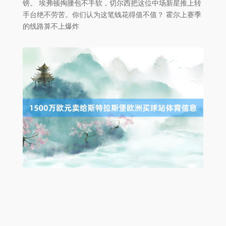
镑。 埃弗顿掏腰包不手软，切尔西把这位中场新星推上转
手台绝不劳苦。你们认为这笔钱花得值不值？ 霍尔上赛季
的线路算不上爆炸