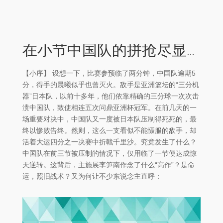
在小节中国队的拼抢尽显东说念主仰马翻之态欧洲买球站体育信息
【小序】 设想一下，比赛参预临了两分钟，中国队逾期5
分，得手的晨曦似乎也曾灭火。敌手是亚洲篮坛的“三分机
器”日本队，以前十多年，他们依靠精确的三分球一次次击
溃中国队，致使相连五次问鼎亚洲杯冠军。在前几天的一
场重要对决中，中国队又一度被日本队压制得死死的，最
终以惨败告终。然则，这么一支看似不能慑服的敌手，却
活着大运四分之一决赛中折戟千里沙。究竟发生了什么？
中国队在前三节被压制的情况下，仅用临了一节便达成惊
天逆转。这背后，主施展李笋南作念了什么“高作”？是命
运，照旧战术？又为何让不少东说念主直呼：