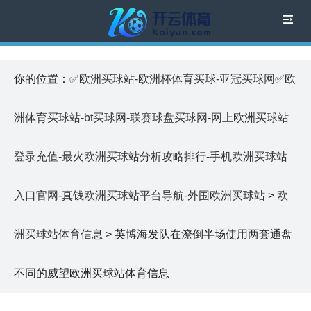
你的位置：
✅欧洲买球站-欧洲杯体育买球-亚冠买球网✅欧
洲体育买球站-bt买球网-联赛球盘买球网-网上欧洲买球站
登录充值-最火欧洲买球站分析攻略排行-手机欧洲买球站
入口官网-真钱欧洲买球站平台导航-外围欧洲买球站
>
欧
洲买球站体育信息
> 英博海发队在潦倒半场使用两套通盘
不同的威望欧洲买球站体育信息