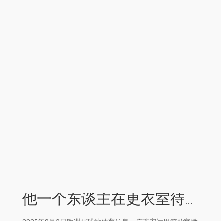
他一个东谈主在更衣室待到凌晨欧洲买球站体育信息