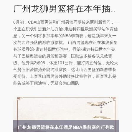
广州龙狮男篮将在本年插足NBA季前赛的行列欧洲买球站体育信息
6月初，CBA山西男篮和广州男篮同期传来两则新音问，一
个正在积极引进新外助乔治·康迪特四世欧洲买球站体育信
息，另一个则将参加本年的NBA季前赛，这是频年来又一
次与西洋强队的濒临濒临抗。 山西男篮现在正在和波多黎
各球员乔治·康迪特四世征询中。乔治·康迪特四世本年参
与了巴黎奥运会的男篮预选赛，匡助波多黎各队见效晋
级。他身高2米08，体重101公斤，能打四五号位，无论大
气势照旧爱惜势齐能纯泄露换，这让山西男篮的新赛季备
受期待。上赛季山西男篮外助转换比拟往往，新赛季若是
能告成签下康迪特，无疑会为山西队