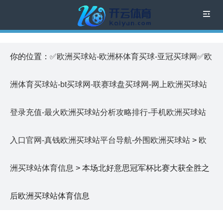
你的位置：
✅欧洲买球站-欧洲杯体育买球-亚冠买球网✅欧
洲体育买球站-bt买球网-联赛球盘买球网-网上欧洲买球站
登录充值-最火欧洲买球站分析攻略排行-手机欧洲买球站
入口官网-真钱欧洲买球站平台导航-外围欧洲买球站
>
欧
洲买球站体育信息
> 本场北好意思冠军杯比赛大获全胜之
后欧洲买球站体育信息