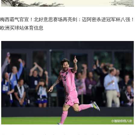
梅西霸气官宣！北好意思赛场再亮剑：迈阿密杀进冠军杯八强！
欧洲买球站体育信息