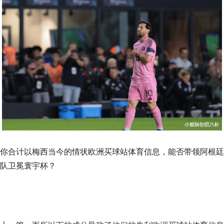
你合计以梅西当今的情状欧洲买球站体育信息，能否带领阿根廷
队卫冕寰宇杯？