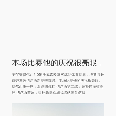
本场比赛他的庆祝很亮眼欧洲买球站体育信息
友谊赛切尔西2-0勒沃库森欧洲买球站体育信息，埃斯特旺
首秀孝敬切尔西新赛季首球。本场比赛他的庆祝很亮眼。
切尔西第一球：滑跪四条杠 切尔西第二球：替补席振臂高
呼 切尔西赛后：捧杯高唱欧洲买球站体育信息