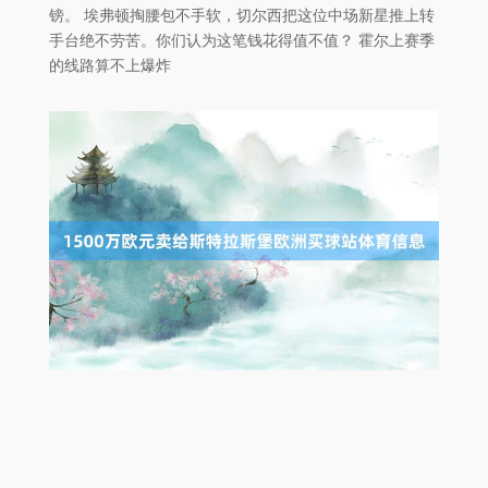
镑。 埃弗顿掏腰包不手软，切尔西把这位中场新星推上转
手台绝不劳苦。你们认为这笔钱花得值不值？ 霍尔上赛季
的线路算不上爆炸