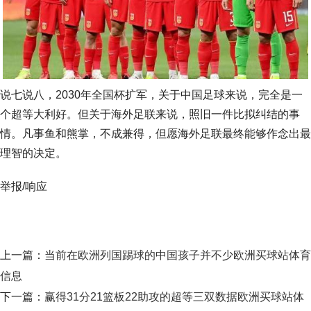
说七说八，2030年全国杯扩军，关于中国足球来说，完全是一
个超等大利好。但关于海外足联来说，照旧一件比拟纠结的事
情。凡事鱼和熊掌，不成兼得，但愿海外足联最终能够作念出最
理智的决定。
举报/响应
上一篇：
当前在欧洲列国踢球的中国孩子并不少欧洲买球站体育
信息
下一篇：
赢得31分21篮板22助攻的超等三双数据欧洲买球站体