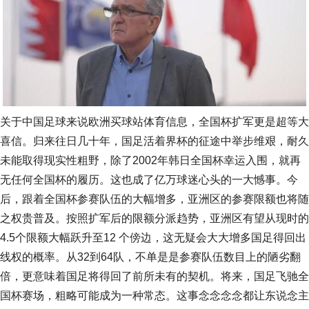
关于中国足球来说欧洲买球站体育信息，全国杯扩军更是超等大
喜信。归来往日几十年，国足活着界杯的征途中举步维艰，耐久
未能取得现实性粗野，除了2002年韩日全国杯幸运入围，就再
无任何全国杯的履历。这也成了亿万球迷心头的一大憾事。今
后，跟着全国杯参赛队伍的大幅增多，亚洲区的参赛限额也将随
之权贵普及。按照扩军后的限额分派趋势，亚洲区有望从现时的
4.5个限额大幅跃升至12 个傍边，这无疑会大大增多国足得回出
线权的概率。从32到64队，不单是是参赛队伍数目上的陋劣翻
倍，更意味着国足将得回了前所未有的契机。将来，国足飞驰全
国杯赛场，粗略可能成为一种常态。这事念念念念都让东说念主