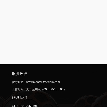
服务热线
官方网站：www.mental-freedom.com
工作时间：周一至周六（09：00-18：00）
联系我们
QQ：16812969194