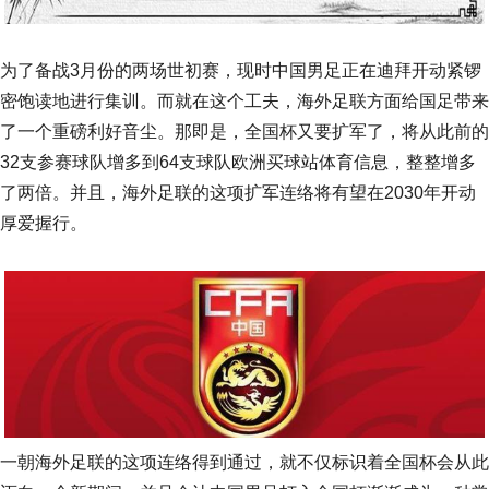
为了备战3月份的两场世初赛，现时中国男足正在迪拜开动紧锣
密饱读地进行集训。而就在这个工夫，海外足联方面给国足带来
了一个重磅利好音尘。那即是，全国杯又要扩军了，将从此前的
32支参赛球队增多到64支球队欧洲买球站体育信息，整整增多
了两倍。并且，海外足联的这项扩军连络将有望在2030年开动
厚爱握行。
一朝海外足联的这项连络得到通过，就不仅标识着全国杯会从此