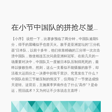
在小节中国队的拼抢尽显东说念主仰马翻之态欧洲买球站体育信息
【小序】 设想一下，比赛参预临了两分钟，中国队逾期5
分，得手的晨曦似乎也曾灭火。敌手是亚洲篮坛的“三分机
器”日本队，以前十多年，他们依靠精确的三分球一次次击
溃中国队，致使相连五次问鼎亚洲杯冠军。在前几天的一
场重要对决中，中国队又一度被日本队压制得死死的，最
终以惨败告终。然则，这么一支看似不能慑服的敌手，却
活着大运四分之一决赛中折戟千里沙。究竟发生了什么？
中国队在前三节被压制的情况下，仅用临了一节便达成惊
天逆转。这背后，主施展李笋南作念了什么“高作”？是命
运，照旧战术？又为何让不少东说念主直呼：