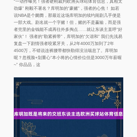
“一动作曝光！强者硬刚裁判欧洲买球站体育信息，真相太
劲爆” 刚毅不署名？库明加的“豪赌”，强者的心焦！ 如若
说NBA是个阛阓，那最近这场库明加的续约闹剧几乎便是
一部大戏。剧名就一个字赌！但，赌的不是赢输，而是强
者兜里的金钱能不成再往外多掏点……就让东谈主直呼“好
家伙”！ 强者的“勒紧裤带”，库明加的“欠谐和” 我们先浅易
复盘一下剧情强者咬紧牙关，从2年4000万加到了2年
4500万，不错说连裤腰带都快勒得没法喘息了。库明加
呢？忽视脸+划重心“本小将的心情价位但是3000万年薪喔
~” 你品品，这