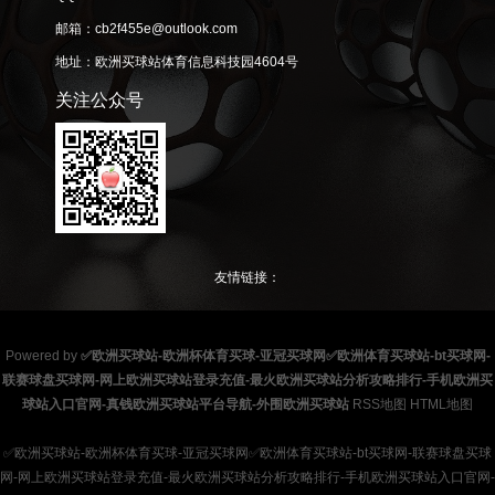
邮箱：cb2f455e@outlook.com
地址：欧洲买球站体育信息科技园4604号
关注公众号
友情链接：
Powered by
✅欧洲买球站-欧洲杯体育买球-亚冠买球网✅欧洲体育买球站-bt买球网-
联赛球盘买球网-网上欧洲买球站登录充值-最火欧洲买球站分析攻略排行-手机欧洲买
球站入口官网-真钱欧洲买球站平台导航-外围欧洲买球站
RSS地图
HTML地图
✅欧洲买球站-欧洲杯体育买球-亚冠买球网✅欧洲体育买球站-bt买球网-联赛球盘买球
网-网上欧洲买球站登录充值-最火欧洲买球站分析攻略排行-手机欧洲买球站入口官网-