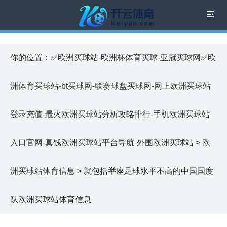
你的位置：
✅欧洲买球站-欧洲杯体育买球-亚冠买球网✅欧
洲体育买球站-bt买球网-联赛球盘买球网-网上欧洲买球站
登录充值-最火欧洲买球站分析攻略排行-手机欧洲买球站
入口官网-真钱欧洲买球站平台导航-外围欧洲买球站
>
欧
洲买球站体育信息
> 就包括举座足球水平不高的中国国度
队欧洲买球站体育信息