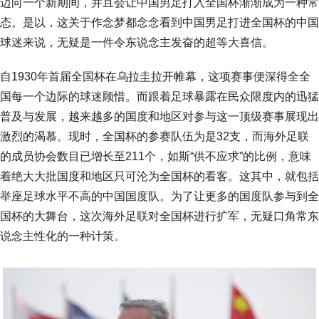
迈向一个新期间，并且会让中国男足打入全国杯渐渐成为一种常
态。是以，这关于作念梦都念念看到中国男足打进全国杯的中国
球迷来说，无疑是一件令东说念主发奋的超等大喜信。
自1930年首届全国杯在乌拉圭拉开帷幕，这项赛事便深得全全
国每一个边际的球迷顾惜。而跟着足球暴露在民众限度内的迅猛
普及与发展，越来越多的国度和地区对参与这一顶级赛事展现出
激烈的渴慕。现时，全国杯的参赛队伍为是32支，而海外足联
的成员协会数目已增长至211个，如斯“供不应求”的比例，意味
着绝大大批国度和地区只可沦为全国杯的看客。这其中，就包括
举座足球水平不高的中国国度队。为了让更多的国度队参与到全
国杯的大舞台，这次海外足联对全国杯进行扩军，无疑口角常东
说念主性化的一种计策。