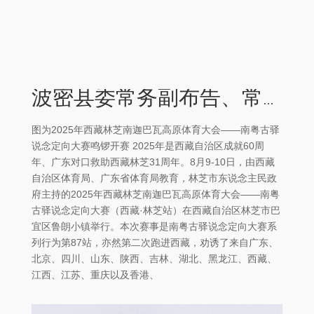
波密县委常务副布告、常务副县长欧洲买球站体育信息
图为2025年西藏林芝南迦巴瓦高原体育大会——南粤古驿
说念定向大赛鸣锣开赛 2025年是西藏自治区成就60周
年、广东对口救助西藏林芝31周年。8月9-10日，由西藏
自治区体育局、广东省体育局教育，林芝市东说念主民政
府主持的2025年西藏林芝南迦巴瓦高原体育大会——南粤
古驿说念定向大赛（西藏·林芝站）在西藏自治区林芝市巴
宜区鲁朗小镇举行。本次赛事是南粤古驿说念定向大赛系
列行为第87站，亦然第二次跑进西藏，劝诱了来自广东、
北京、四川、山东、陕西、吉林、湖北、黑龙江、西藏、
江西、江苏、重庆以及香港、