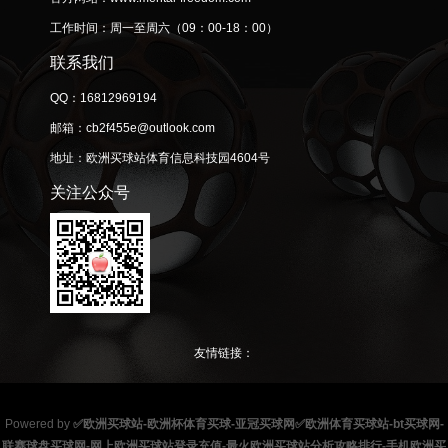
工作时间：周一至周六（09：00-18：00）
联系我们
QQ：16812969194
邮箱：cb2f455e@outlook.com
地址：欧洲买球站体育信息科技园4604号
关注公众号
友情链接：
Powered by
✅欧洲买球站-欧洲杯体育买球-亚冠买球网✅欧洲体育买球站-bt买球网-
联赛球盘买球网-网上欧洲买球站登录充值-最火欧洲买球站分析攻略排行-手机欧洲买