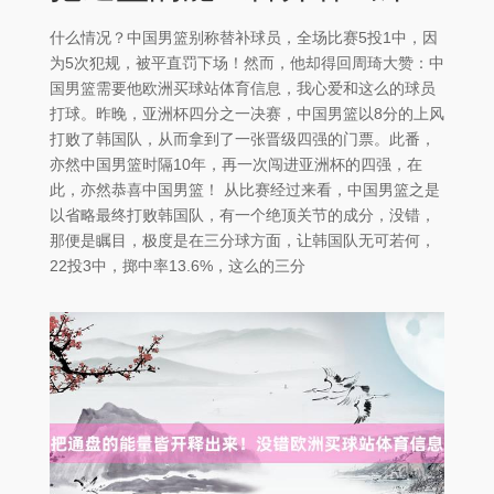
什么情况？中国男篮别称替补球员，全场比赛5投1中，因
为5次犯规，被平直罚下场！然而，他却得回周琦大赞：中
国男篮需要他欧洲买球站体育信息，我心爱和这么的球员
打球。昨晚，亚洲杯四分之一决赛，中国男篮以8分的上风
打败了韩国队，从而拿到了一张晋级四强的门票。此番，
亦然中国男篮时隔10年，再一次闯进亚洲杯的四强，在
此，亦然恭喜中国男篮！ 从比赛经过来看，中国男篮之是
以省略最终打败韩国队，有一个绝顶关节的成分，没错，
那便是瞩目，极度是在三分球方面，让韩国队无可若何，
22投3中，掷中率13.6%，这么的三分