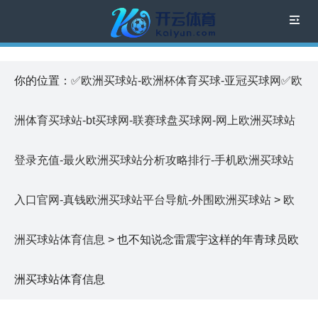
你的位置：
✅欧洲买球站-欧洲杯体育买球-亚冠买球网✅欧
洲体育买球站-bt买球网-联赛球盘买球网-网上欧洲买球站
登录充值-最火欧洲买球站分析攻略排行-手机欧洲买球站
入口官网-真钱欧洲买球站平台导航-外围欧洲买球站
>
欧
洲买球站体育信息
> 也不知说念雷震宇这样的年青球员欧
洲买球站体育信息