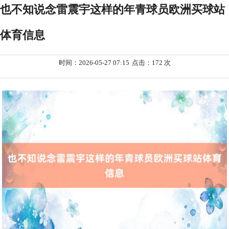
也不知说念雷震宇这样的年青球员欧洲买球站
体育信息
时间：2026-05-27 07:15
点击：172 次