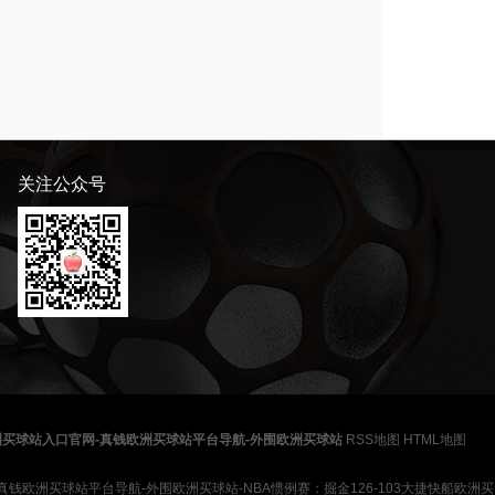
关注公众号
洲买球站入口官网-真钱欧洲买球站平台导航-外围欧洲买球站
RSS地图
HTML地图
钱欧洲买球站平台导航-外围欧洲买球站-NBA惯例赛：掘金126-103大捷快船欧洲买