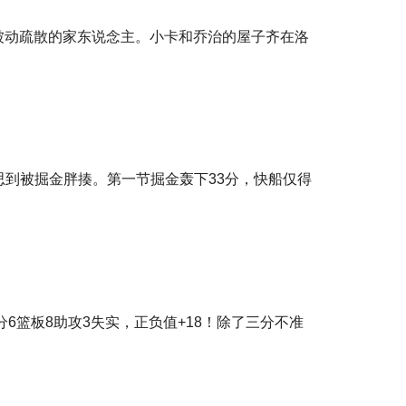
中被动疏散的家东说念主。小卡和乔治的屋子齐在洛
到被掘金胖揍。第一节掘金轰下33分，快船仅得
分6篮板8助攻3失实，正负值+18！除了三分不准