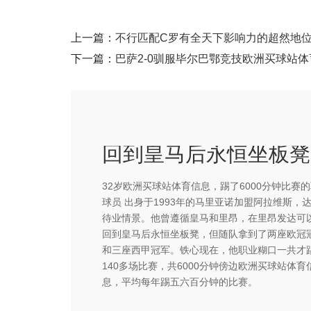
上一篇：
不行匹配C罗有全天下影响力的超然地
下一篇：
巴萨2-0驯服毕尔巴鄂竞技欧洲买球站
回
32岁欧洲买球站体育信息，踢了6000分钟比赛
球员 出身于1993年的马里亚诺加盟阿拉维斯，
待业情景。他曾遵循皇马和里昂，在里昂发达可
回到皇马后永恒坐板凳，但随队拿到了两座欧冠
和三座西甲冠军。铁心现在，他职业糊口一共才
140多场比赛，共6000分钟傍边欧洲买球站体育
息，平均每年踢五六百分钟的比赛。