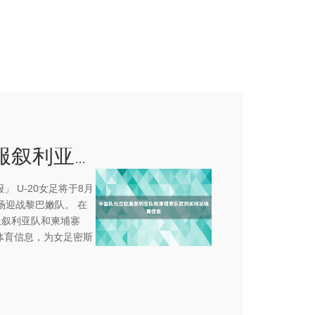
中国队先后征服叙利亚队和柬埔寨队欧洲买球站体育信息
 U-20女足将于8月
放场迎战黎巴嫩队。 在
服叙利亚队和柬埔寨
体育信息，为女足密斯