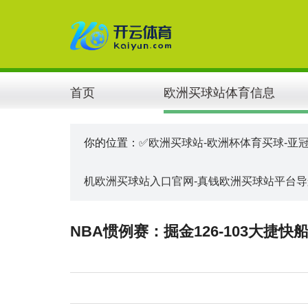
首页
欧洲买球站体育信息
你的位置：
✅欧洲买球站-欧洲杯体育买球-亚
机欧洲买球站入口官网-真钱欧洲买球站平台导
NBA惯例赛：掘金126-103大捷