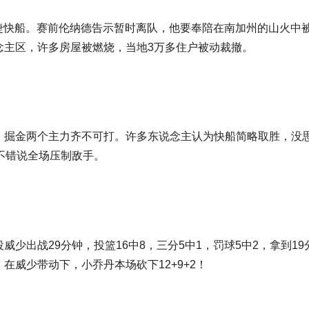
03大捷快船。赛前伦纳德告示暂时离队，他要奉陪在南加州的山火
念主区，许多房屋被燃烧，当地3万多住户被动裁撤。
，掘金两个主力齐不可打。许多东说念主认为快船简略取胜，没思
不错说全场压制敌手。
少出战29分钟，投篮16中8，三分5中1，罚球5中2，拿到19
威少带动下，小乔丹本场砍下12+9+2！