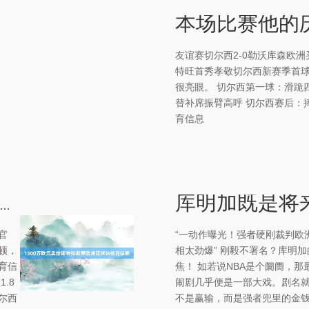
友谊赛切尔西2-0勒沃库森欧
特旺首秀孝敬切尔西新赛季首
很亮眼。 切尔西第一球：滑跪
替补席振臂高呼 切尔西赛后：
育信息
500万欧元卖给斯特拉斯堡欧洲买球站体育信息
官
“一动作曝光！强者硬刚裁判欧
顿，
相太劲爆” 刚毅不署名？库明加
育信
焦！ 如若说NBA是个阛阓，
.8
闹剧几乎便是一部大戏。剧名
尔西
不是赢输，而是强者兜里的金